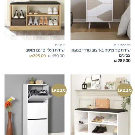
כל הרהיטים
ארונות
שידת צד מיטה בעיצוב נורדי במגוון
שידת נעליים עם מושב
צבעים
המחיר
המחיר
₪
395.00
₪
450.00
המקורי
הנוכחי
₪
289.00
היה:
הוא:
₪395.00.
₪450.00.
מבצע!
מבצע!