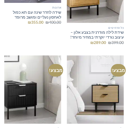
ארונות
שידה לחדר שינה עם תא כפול
לאחסון נעליים ומושב מרופד
המחיר
המחיר
₪
355.00
₪
400.00
המקורי
הנוכחי
כל הרהיטים
היה:
הוא:
שידת לילה מודרנית בצבע אלון –
₪355.00.
₪400.00.
עיצוב נורדי יוקרתי במחיר מיוחד!
המחיר
המחיר
₪
289.00
₪
399.00
המקורי
הנוכחי
היה:
הוא:
₪289.00.
₪399.00.
מבצע!
מבצע!