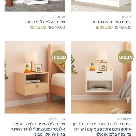
ארונות
ארונות
שידת נעליים עם ספסל
שידת נעליים 3 מגירות
המחיר
המחיר
המחיר
המחיר
₪
315.00
₪
349.00
₪
395.00
₪
450.00
המקורי
הנוכחי
המקורי
הנוכחי
היה:
הוא:
היה:
הוא:
₪315.00.
₪349.00.
₪395.00.
₪450.00.
מבצע!
מבצע!
שידות לילה
שידות לילה
שידת לילה צפה עם מגירה- פתרון
שידת לילה צפה תלויה – עיצוב
אחסון חכם וחסכון במקום | שידת
אלגנטי ופונקציונלי לחדר השינה
צד צפה בלבן או אלון
בגוון עץ אלון טבעי