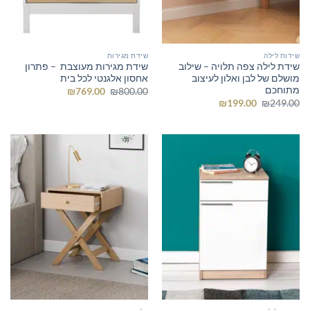
שידות לילה
שידת מגירות
שידת לילה צפה תלויה – שילוב
שידת מגירות מעוצבת – פתרון
מושלם של לבן ואלון לעיצוב
אחסון אלגנטי לכל בית
מתוחכם
המחיר
המחיר
₪
769.00
₪
800.00
המקורי
הנוכחי
המחיר
המחיר
₪
199.00
₪
249.00
היה:
הוא:
המקורי
הנוכחי
₪769.00.
₪800.00.
היה:
הוא:
₪199.00.
₪249.00.