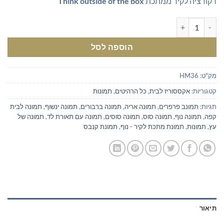
דקורציה לקיר ממתכת
Think outside of the box
היה:
הוא:
₪229.00.
₪250.00.
כמות של דקורציה לקיר ממתכת Think outside of the box
הוספה לסל
מק"ט:
HM36
קטגוריות:
אקססוריז לבית
,
כל הרהיטים
,
תמונות
תגיות:
תמונב פרפרים
,
תמונה אריה
,
תמונה ברבורים
,
תמונה ינשוף
,
תמונה לבית
קפה
,
תמונה נוף
,
תמונה סוס
,
תמונה סוסים
,
תמונה עם תאורת לד
,
תמונה של
עץ
,
תמונות
,
תמונת מתכת לקיר - נוף
,
תמונת קנבס
תיאור