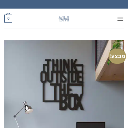
Ski
t
conten
0
מבצע!