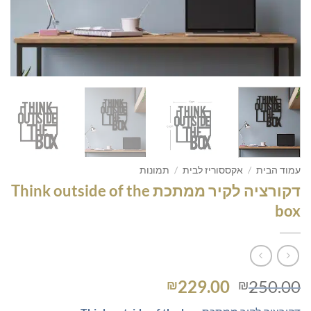
עמוד הבית
/
אקססוריז לבית
/
תמונות
דקורציה לקיר ממתכת Think outside of the
box
המחיר
המחיר
229.00
250.00
₪
₪
המקורי
הנוכחי