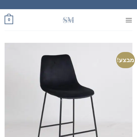
Ski
t
conten
0
מבצע!