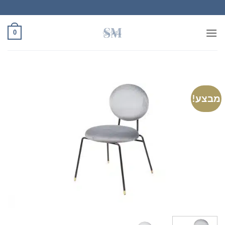
Ski
t
conten
0
מבצע!