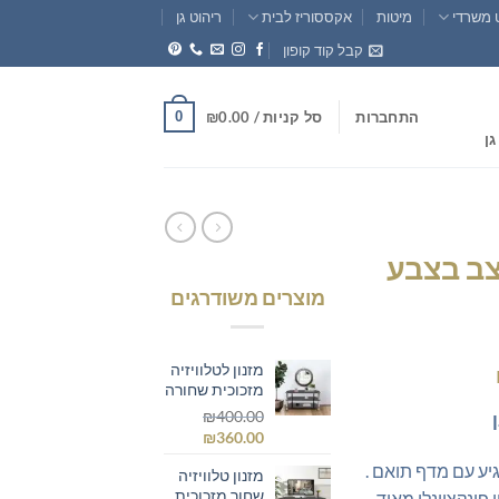
 משרדי
מיטות
אקססוריז לבית
ריהוט גן
קבל קוד קופון
0
התחברות
סל קניות /
0.00
₪
גן
וצב בצבע
מוצרים משודרגים
מזנון לטלוויזיה
המחיר
מזכוכית שחורה
הנוכחי
₪
400.00
הוא:
המחיר
המחיר
₪
360.00
₪769.00.
₪1
המקורי
הנוכחי
גיע עם מדף תואם .
מזנון טלוויזיה
היה:
הוא:
שחור מזכוכית
 פונקציונלי מאוד