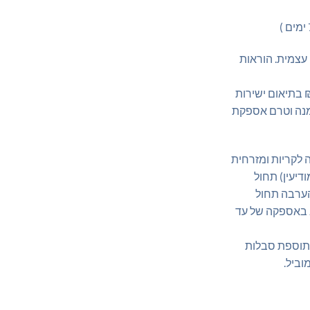
 עצמית. הוראות
 להוסיף הרכבה בעלות 250 ₪ בתיאום ישירות
מנה וטרם אספקת
 לקריות ומזרחית
ומודיעין) תחול
שובי הערבה תחול
 עיכוב באספקה של עד
 תוספת סבלות
ע לבן