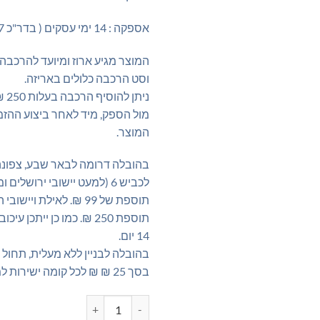
אספקה : 14 ימי עסקים ( בדר"כ 7 ימים )
המוצר מגיע ארוז ומיועד להרכבה
וסט הרכבה כלולים באריזה.
ניתן
מול הספק, מיד לאחר ביצוע ההז
המוצר.
בהובלה דרומה לבאר שבע, צפונה
לכביש 6 (למעט יישובי ירושלים 
תוספת של 99 ₪. לאילת ויי
תוספת 250 ₪. כמו כן ייתכן
14 יום.
בהובלה לבניין ללא מעלית, תחול
בסך 25 ₪ ₪ לכל קומה ישירות למוביל.
כמות של מזנון טלוויזיה מעוצב בצב