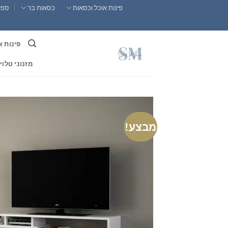
Ski
פינות אוכל וכסאות
כסאות בר
ספות
t
conten
פינות א
מזנוני טלוי
מבצע!