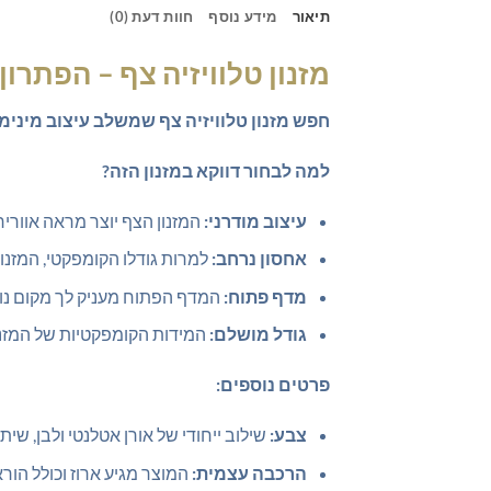
תיאור
מידע נוסף
חוות דעת (0)
מזנון טלוויזיה צף – הפתרון
חפש מזנון טלוויזיה צף שמשלב עיצוב מינימל
למה לבחור דווקא במזנון הזה?
עיצוב מודרני:
המזנון הצף יוצר מראה אוורירי
אחסון נרחב:
למרות גודלו הקומפקטי, המזנו
מדף פתוח:
המדף הפתוח מעניק לך מקום נוח
גודל מושלם:
המידות הקומפקטיות של המזנון (100×31.6×29.1 ס"מ) מאפשרות לך להציב אותו בכל חלל, גם אם 
פרטים נוספים:
צבע:
שילוב ייחודי של אורן אטלנטי ולבן, שיתא
הרכבה עצמית:
המוצר מגיע ארוז וכולל הו