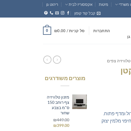
 משרדי
מיטות
אקססוריז לבית
ריהוט גן
קבל קוד קופון
0
התחברות
סל קניות /
0.00
₪
גן
 טלוויזיה צפים
קטן
מוצרים משודרגים
חיר
וכחי
מזנון טלוויזיה
א:
צף רוחב 150
ס"מ בצבע
₪369.0
שחור
דול ומדף פתוח.
₪
449.00
פוי מלמין יצוק
המחיר
המחיר
₪
399.00
המקורי
הנוכחי