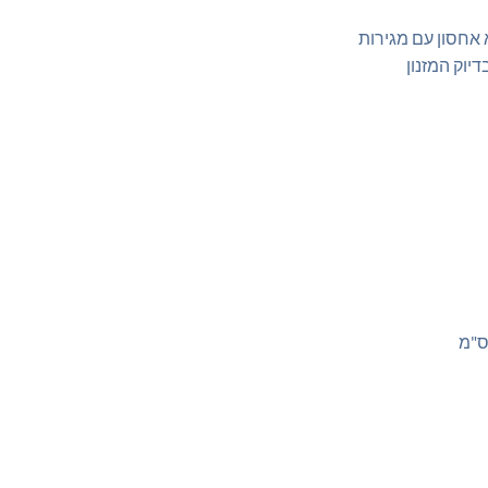
היה:
הוא:
 אחסון עם מגירות
₪399.00.
₪449.00.
דיוק המזנון