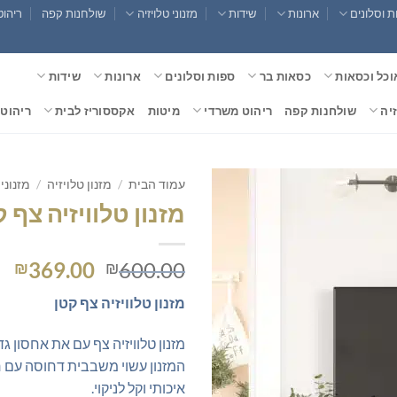
 וסלונים
ארונות
שידות
מזנוני טלויזיה
שולחנות קפה
ריהוט
וכל וכסאות
כסאות בר
ספות וסלונים
ארונות
שידות
זיה
שולחנות קפה
ריהוט משרדי
מיטות
אקססוריז לבית
ריהוט 
עמוד הבית
/
מזנון טלויזיה
/
מזנוני
מזנון טלוויזיה צף 
המחיר
המ
369.00
600.00
₪
₪
המקורי
הנ
מזנון טלוויזיה צף קטן
היה:
הו
0.
₪600.00.
מזנון טלוויזיה צף עם את אחסון ג
המזנון עשוי משבבית דחוסה עם חי
איכותי וקל לניקוי.