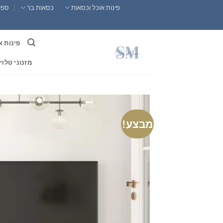
Ski
פינות אוכל וכסאות
כסאות בר
ספות
t
conten
פינות א
מזנוני טלוי
מבצע!