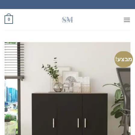
Ski
t
conten
0
מבצע!