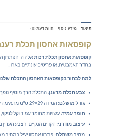
תיאור
מידע נוסף
חוות דעת (0)
קופסאות אחסון תכלת רעננות
קופסאות אחסון תכלת רכות
אלה הן הפתרון המ
בחדר האמבטיה, או פריטים עונתיים בארון.
למה לבחור בקופסאות האחסון התכלת שלנו
צבע תכלת מרענן:
התכלת הרך מוסיף נופך ש
גודל מושלם:
המידה 29×29 ס"מ מתאימה לרוב הכוורות והארונות, ומאפשרת ניצול מקסימלי של המרחב.
חומר עמיד:
עשויות מחומר עמיד וקל לניקוי
עיצוב מודרני:
הקווים הנקיים והצבע העדין מ
מחיר משתלם:
פתרון אחסון יעיל במחיר מצוי