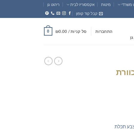
 משרדי
מיטות
אקססוריז לבית
ריהוט גן
קבל קוד קופון
0
התחברות
סל קניות /
0.00
₪
גן
וורת
ר
חי
₪35
צבע תכלת