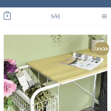
Ski
t
conten
0
מבצע!