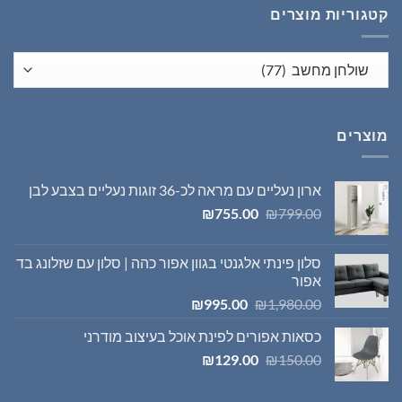
קטגוריות מוצרים
מוצרים
ארון נעליים עם מראה לכ-36 זוגות נעליים בצבע לבן
המחיר
המחיר
₪
755.00
₪
799.00
המקורי
הנוכחי
היה:
הוא:
סלון פינתי אלגנטי בגוון אפור כהה | סלון עם שזלונג בד
₪755.00.
₪799.00.
אפור
המחיר
המחיר
₪
995.00
₪
1,980.00
המקורי
הנוכחי
כסאות אפורים לפינת אוכל בעיצוב מודרני
היה:
הוא:
המחיר
המחיר
₪995.00.
₪1,980.00.
₪
129.00
₪
150.00
המקורי
הנוכחי
היה:
הוא: