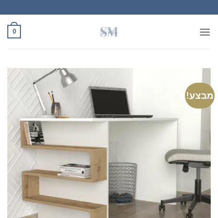
Ski
t
conten
0
מבצע!