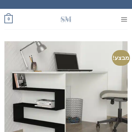
Ski
t
conten
0
מבצע!