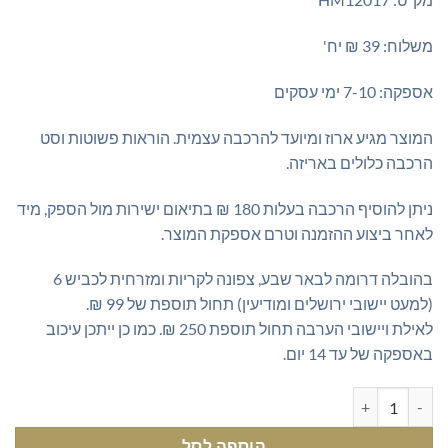
משלוח: 39 ₪ יח'
אספקה: 7-10 ימי עסקים
המוצר מגיע ארוז ומיועד להרכבה עצמית. הוראות פשוטות וסט
הרכבה כלולים באריזה.
ניתן להוסיף הרכבה בעלות 180 ₪ בתיאום ישירות מול הספק, מיד
לאחר ביצוע ההזמנה וטרם אספקת המוצר.
בהובלה דרומה לבאר שבע, צפונה לקריות ומזרחית לכביש 6
(למעט יישובי ירושלים ומודיעין) תחול תוספת של 99 ₪.
לאילת ויישובי הערבה תחול תוספת 250 ₪. כמו כן ייתכן עיכוב
באספקה של עד 14 יום.
כמות של שולחן כתיבה מעוצב משולב שחור לבן עם מדפי ספריה
הוספה לסל