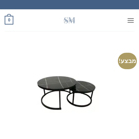
Ski
t
conten
0
מבצע!