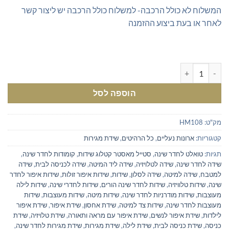
המשלוח לא כולל הרכבה- למשלוח כולל הרכבה יש ליצור קשר
לאחר או בעת ביצוע ההזמנה
כמות של שידת נעליים מעוצבת מתאימה גם כיסא מושב לפינת האיפור
הוספה לסל
מק"ט:
HM108
קטגוריות:
ארונות נעליים
,
כל הרהיטים
,
שידת מגירות
תגיות:
טואלט לחדר שינה
,
סטייל מאסטר קטלוג שידות
,
קומודות לחדר שינה
,
שידה לחדר שינה
,
שידה לטלויזיה
,
שידה ליד המיטה
,
שידה לכניסה לבית
,
שידה
למטבח
,
שידה למיטה
,
שידה לסלון
,
שידות
,
שידות איפור זולות
,
שידות איפור לחדר
שינה
,
שידות טלוויזיה
,
שידות לחדר שינה הורים
,
שידות לחדרי שינה
,
שידות לילה
מעוצבות
,
שידות מודרניות לחדר שינה
,
שידות מיטה
,
שידות מעוצבות
,
שידות
מעוצבות לחדר שינה
,
שידות צד למיטה
,
שידת אחסון
,
שידת איפור
,
שידת איפור
לילדות
,
שידת איפור לנשים
,
שידת איפור עם מראה ותאורה
,
שידת טלויזיה
,
שידת
כניסה
,
שידת כניסה לבית
,
שידת לילה
,
שידת מגירות
,
שידת מגירות לחדר שינה
,