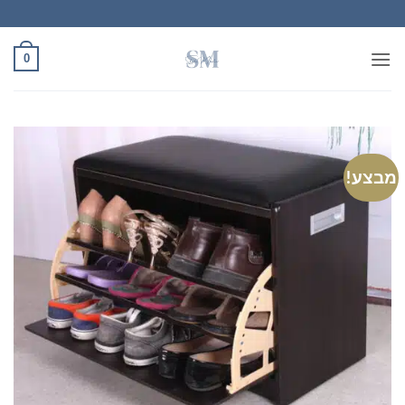
Ski
t
conten
0
מבצע!