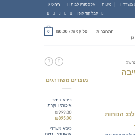
 משרדי
מיטות
אקססוריז לבית
ריהוט גן
קבל קוד קופון
0
התחברות
סל קניות /
0.00
₪
גן
חשב
יבה
מוצרים משודרגים
כיסא גיימר
איכותי ויוקרתי
₪
999.00
ם: הנוחות
המחיר
המחיר
₪
895.00
המקורי
הנוכחי
כיסא משרדי
היה:
הוא:
ארגונומי - רשת