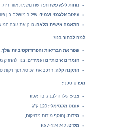
נוחות ללא פשרות:
רשת נושמת אוורירית, מ
עיצוב אלגנטי ועמיד:
שילוב מושלם בין פונ
התאמה אישית מלאה:
כוונן את גובה המו
למה לבחור בנו?
שפר את הבריאות והפרודוקטיביות שלך:
ה
חומרים איכותיים ועמידים:
בנוי להחזיק מ
התקנה קלה:
הרכב את הכיסא תוך דקות ספו
מפרט טכני:
צבע:
שלדה לבנה, בד אפור
עומס מקסימלי:
120 ק"ג
מידות:
[הוסף מידות מדויקות]
מק"ט:
KS7-124242