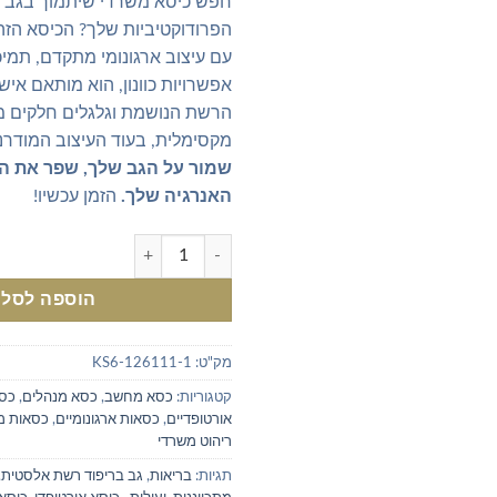
חפש כיסא משרדי שיתמוך בגב ש
הפרודוקטיביות שלך? הכיסא הזה
עם עיצוב ארגונומי מתקדם, תמיכה
אפשרויות כוונון, הוא מותאם איש
הרשת הנושמת וגלגלים חלקים מ
מקסימלית, בעוד העיצוב המודרנ
שמור על הגב שלך, שפר את הי
האנרגיה שלך.
הזמן עכשיו!
כמות של כסא ארגונומי לישיבה ממ
הוספה לסל
מק"ט:
KS6-126111-1
קטגוריות:
כסא מחשב
,
כסא מנהלים
,
כסא
אורטופדיים
,
כסאות ארגונומיים
,
כסאות 
ריהוט משרדי
תגיות:
בריאות
,
גב בריפוד רשת אלסטית
,