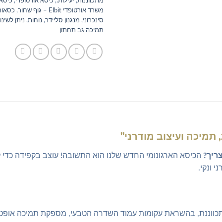
מתכווננות
,
יעילות.
,
כיסא אורטופדי
,
כיסא 
משרד אורטופדי Elbit – גוף שחור
,
כסאות 
סינכרוני
,
מנגנון סליידר
,
נוחות
,
ניתן לשינו
תמיכה גב תחתון
 תמיכה ועיצוב מודרני"
ריך?
הכיסא הארגונומי החדש שלנו הוא התשובה! עוצב בקפידה כדי
 ונקי.
וננת, בהשראת עקומות עמוד השדרה הטבעי, מספקת תמיכה אופטימ