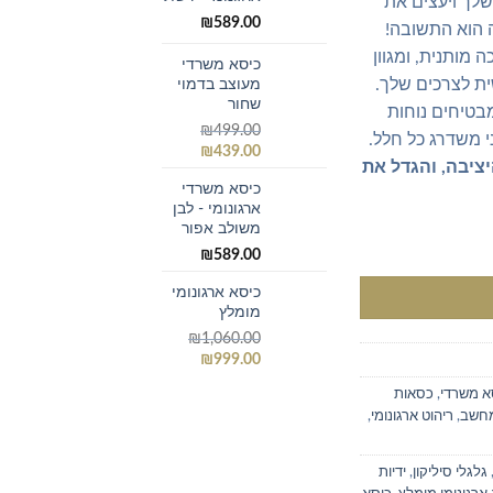
₪895.00.
₪999.00.
לך ויעצים את
₪
589.00
 הוא התשובה!
 מותנית, ומגוון
כיסא משרדי
ית לצרכים שלך.
מעוצב בדמוי
שחור
בטיחים נוחות
₪
499.00
י משדרג כל חלל.
המחיר
המחיר
₪
439.00
ציבה, והגדל את
המקורי
הנוכחי
כיסא משרדי
היה:
הוא:
ארגונומי - לבן
₪439.00.
₪499.00.
משולב אפור
ושכת
₪
589.00
כיסא ארגונומי
מומלץ
₪
1,060.00
המחיר
המחיר
₪
999.00
המקורי
הנוכחי
 משרדי
,
כסאות
היה:
הוא:
מחשב
,
ריהוט ארגונומי
,
₪999.00.
₪1,060.00.
גלגלי סיליקון
,
ידיות