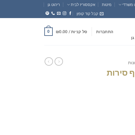
 משרדי
מיטות
אקססוריז לבית
ריהוט גן
קבל קוד קופון
0
התחברות
סל קניות /
0.00
₪
גן
נות
ף סירות
חיר
וכחי
א:
₪195.0