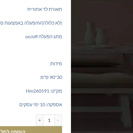
תאורת לד אחורית
(לא כלולה)Vהפעלה באמצעות סוללת 9
מתג הפעלה on/off
מידות:
30*90 ס"מ
מק"ט: Hm260591
אספקה: 10 ימי עסקים
כמות של תמונה על קנבס נוף סירו
הוספה לסל