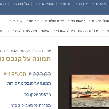
 וסלונים
ארונות
שידות
מזנוני טלויזיה
שולחנות קפה
ריהוט
וכל וכסאות
כסאות בר
ספות וסלונים
ארונות
שידות
זיה
שולחנות קפה
ריהוט משרדי
מיטות
אקססוריז לבית
ריהוט 
עמוד הבית
/
אקססוריז לבית
/
תמו
תמונה על קנבס נו
המחיר
המ
195.00
220.00
₪
₪
המקורי
הנ
תמונה על קנבס נוף סירות
היה:
הו
0.
₪220.00.
הדפסה על קנבס
מסגרת עץ בעובי כ-3 ס"מ