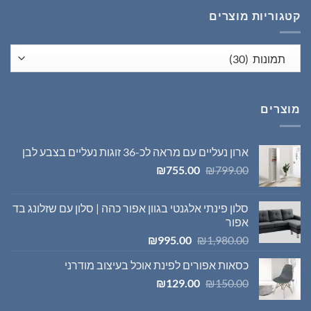
₪1,395.00.
₪1,980.00.
קטגוריות מוצרים
מוצרים
ארון נעליים עם מראה לכ-36 זוגות נעליים בצבע לבן
המחיר
המחיר
₪
755.00
₪
799.00
המקורי
הנוכחי
היה:
הוא:
סלון פינתי אלגנטי בגוון אפור כהה | סלון עם שזלונג בד
₪755.00.
₪799.00.
אפור
המחיר
המחיר
₪
995.00
₪
1,980.00
המקורי
הנוכחי
כסאות אפורים לפינת אוכל בעיצוב מודרני
היה:
הוא:
המחיר
המחיר
₪995.00.
₪1,980.00.
₪
129.00
₪
150.00
המקורי
הנוכחי