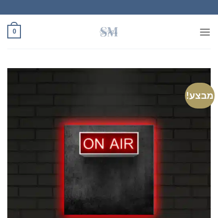
Ski
t
conten
0
מבצע!