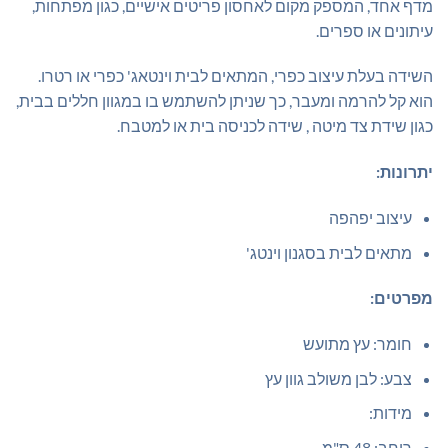
מדף אחד, המספק מקום לאחסון פריטים אישיים, כגון מפתחות,
עיתונים או ספרים.
השידה בעלת עיצוב כפרי, המתאים לבית וינטאג' כפרי או רטרו.
הוא קל להרמה ומעבר,
כך שניתן להשתמש בו במגוון חללים בבית,
כגון שידת צד מיטה , שידה לכניסה בית או למטבח.
יתרונות:
עיצוב יפהפה
מתאים לבית בסגנון וינטג'
מפרטים:
חומר:
עץ מתועש
צבע:
לבן משולב גוון עץ
מידות:
רוחב:
48 ס"מ