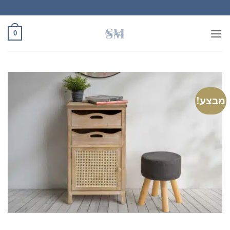
Ski
t
conten
0
מבצע!