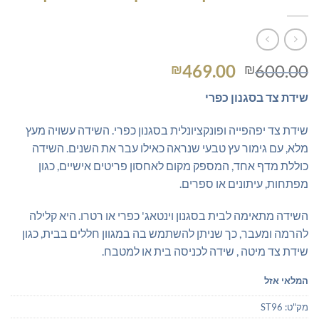
המחיר
המחיר
469.00
600.00
₪
₪
המקורי
הנוכחי
שידת צד בסגנון כפרי
היה:
הוא:
₪469.00.
₪600.00.
שידת צד יפהפייה ופונקציונלית בסגנון כפרי. השידה עשויה מעץ
מלא, עם גימור עץ טבעי שנראה כאילו עבר את השנים. השידה
כוללת מדף אחד, המספק מקום לאחסון פריטים אישיים, כגון
מפתחות, עיתונים או ספרים.
השידה מתאימה לבית בסגנון וינטאג' כפרי או רטרו. היא קלילה
להרמה ומעבר, כך שניתן להשתמש בה במגוון חללים בבית, כגון
שידת צד מיטה , שידה לכניסה בית או למטבח.
המלאי אזל
מק"ט:
ST96