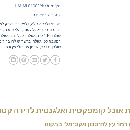
מק"ט:
HM-ML810059Katu
קטגוריה:
כסאות בר
תגיות:
דלפק אכילה
,
דלפק בר
,
דלפק למ
רהיטים
,
פינת אוכל קטנה
,
רגלי מתכת
,
רי
שולחן 110 ס"מ
,
שולחן אוכל גבוה
,
שולחן
למטבח קטן
,
שולחן בר צר
,
שולחן בר קו
שולחן מודרני
,
שולחן עם רגלי עץ (דמוי עץ
נת אוכל קומפקטית ואלגנטית לדירה קטנ
 דמוי עץ לחיסכון מקסימלי במקום