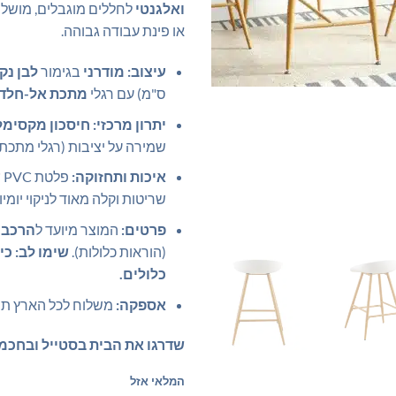
ואלגנטי
לחללים מוגבלים, מושל
או פינת עבודה גבוהה.
עיצוב:
מודרני
בגימור
לבן נקי
ס"מ) עם רגלי
מתכת אל-חלד
יתרון מרכזי:
חיסכון מקסימל
שמירה על יציבות (רגלי מתכת) 
איכות ותחזוקה:
פלטת PVC
ע
שריטות וקלה מאוד לניקוי יומיומ
פרטים:
המוצר מיועד ל
הרכבה
(הוראות כלולות).
שימו לב: כי
כלולים.
אספקה:
משלוח לכל הארץ תוך 7-14 ימי עסק
שדרגו את הבית בסטייל ובחכמ
המלאי אזל