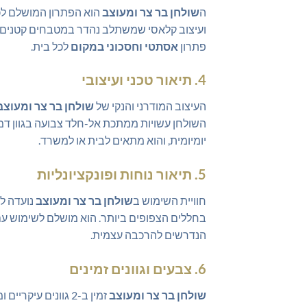
ה
שולחן בר צר ומעוצב
הוא הפתרון המושלם לכ
ועיצוב קלאסי שמשתלב נהדר במטבחים קטנים, די
פתרון
אסתטי וחסכוני במקום
לכל בית.
4. תיאור טכני ועיצובי
העיצוב המודרני והנקי של
שולחן בר צר ומעוצב
השולחן עשויות ממתכת אל-חלד צבועה בגוון דמוי
יומיומית, והוא מתאים לבית או למשרד.
5. תיאור נוחות ופונקציונליות
חוויית השימוש ב
שולחן בר צר ומעוצב
נועדה לה
בחללים הצפופים ביותר. הוא מושלם לשימוש עם כ
הנדרשים להרכבה עצמית.
6. צבעים וגוונים זמינים
שולחן בר צר ומעוצב
זמין ב-2 גוונים עיקריים ומשלימים המתאימים לכל סגנון עיצוב מודרני: