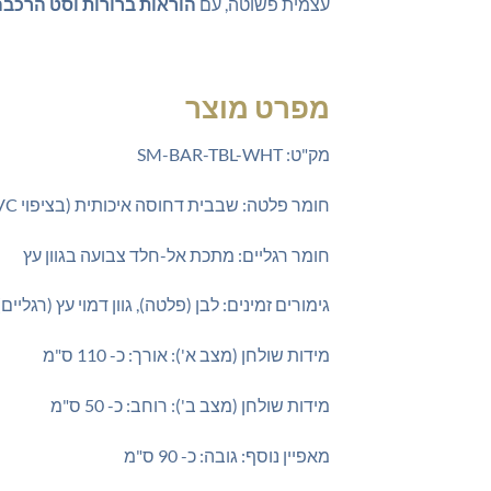
עצמית פשוטה, עם
הוראות ברורות וסט הרכבה
מפרט מוצר
מק"ט: SM-BAR-TBL-WHT
חומר פלטה: שבבית דחוסה איכותית (בציפוי PVC מרשים)
חומר רגליים: מתכת אל-חלד צבועה בגוון עץ
גימורים זמינים: לבן (פלטה), גוון דמוי עץ (רגליים)
מידות שולחן (מצב א'): אורך: כ- 110 ס"מ
מידות שולחן (מצב ב'): רוחב: כ- 50 ס"מ
מאפיין נוסף: גובה: כ- 90 ס"מ