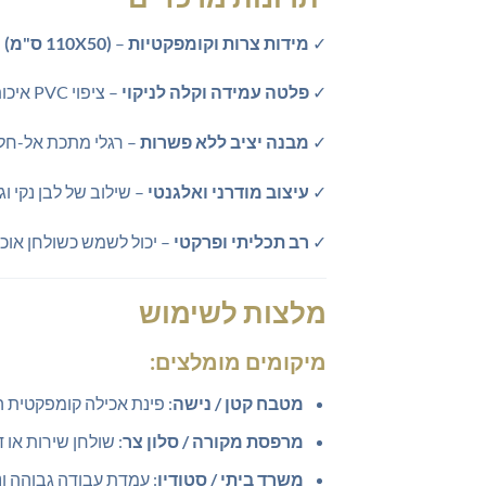
✓
מידות צרות וקומפקטיות
–
(110X50 ס"מ)
–
✓
פלטה עמידה וקלה לניקוי
– ציפוי PVC איכותי בצבע לבן שומר על מראה חדש לאורך זמן ופשוט לניקוי יומיומי.
✓
מבנה יציב ללא פשרות
– רגלי מתכת אל-חלד
✓
עיצוב מודרני ואלגנטי
– שילוב של לבן נקי וג
✓
רב תכליתי ופרקטי
– יכול לשמש כשולחן אוכל
מלצות לשימוש
מיקומים מומלצים:
מטבח קטן / נישה
: פינת אכילה קומפקטית 
מרפסת מקורה / סלון צר
: שולחן שירות או 
משרד ביתי / סטודיו
: עמדת עבודה גבוהה ו