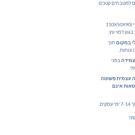
ם למטבחים קטנים
(110X50X90
בגוון דמוי עץ.
י במקום
תוך
ונוחות.
מידה
בפני
י.
 עצמית פשוטה
סאות אינם
ים.
ה!