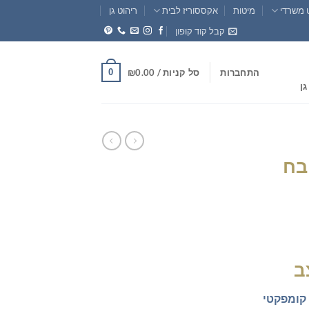
 משרדי
מיטות
אקססוריז לבית
ריהוט גן
קבל קוד קופון
0
התחברות
סל קניות /
0.00
₪
גן
בח
חיר
וכחי
א:
₪549.0
ב
קומפקטי