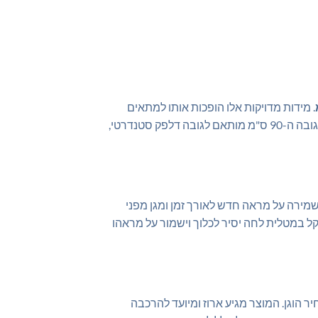
. מידות מדויקות אלו הופכות אותו למתאים
במיוחד לפינות ישיבה צרות, לאיים קטנים במטבח או כדלפק שירות במסדרון, ומאפשרות ניצול יעיל של כל מטר מרובע. גובה ה-90 ס"מ מותאם לגובה דלפק סטנדרטי,
פלטה מצופה ב-PVC איכותי ועמיד המסייע בשמירה על מראה חדש לאורך זמן ומגן מפני
קל במטלית לחה יסיר לכלוך וישמור על מראהו
ר הוגן. המוצר מגיע ארוז ומיועד להרכבה