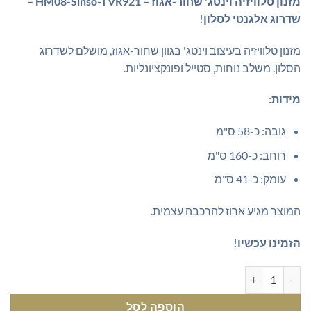
מזנון טלוויזיה וינטג' שחור-אגוז – HM08-Sinso-TVR921 –
היה:
הוא:
שדרוג אלגנטי לסלון!
₪899.00.
₪969.00.
מזנון טלוויזיה בעיצוב וינטג' בגוון שחור-אגוז, מושלם לשדרוג
הסלון. משלב נוחות, סטייל ופונקציונליות.
מידות:
גובה: כ-58 ס"מ
רוחב: כ-160 ס"מ
עומק: כ-41 ס"מ
המוצר מגיע ארוז להרכבה עצמית.
הזמינו עכשיו!
כמות של מזנון לסלון רוחב 160 ס"מ שחור משולב אגוז
הוספה לסל