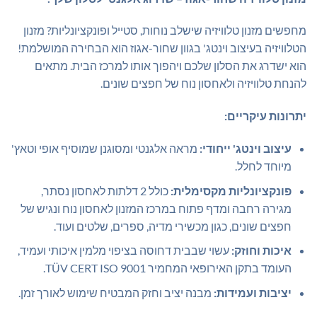
מחפשים מזנון טלוויזיה שישלב נוחות, סטייל ופונקציונליות? מזנון
הטלוויזיה בעיצוב וינטג' בגוון שחור-אגוז הוא הבחירה המושלמת!
הוא ישדרג את הסלון שלכם ויהפוך אותו למרכז הבית. מתאים
להנחת טלוויזיה ולאחסון נוח של חפצים שונים.
יתרונות עיקריים:
עיצוב וינטג' ייחודי:
מראה אלגנטי ומסוגנן שמוסיף אופי וטאץ'
מיוחד לחלל.
פונקציונליות מקסימלית:
כולל 2 דלתות לאחסון נסתר,
מגירה רחבה ומדף פתוח במרכז המזנון לאחסון נוח ונגיש של
חפצים שונים, כגון מכשירי מדיה, ספרים, שלטים ועוד.
איכות וחוזק:
עשוי שבבית דחוסה בציפוי מלמין איכותי ועמיד,
העומד בתקן האירופאי המחמיר TÜV CERT ISO 9001.
יציבות ועמידות:
מבנה יציב וחזק המבטיח שימוש לאורך זמן.