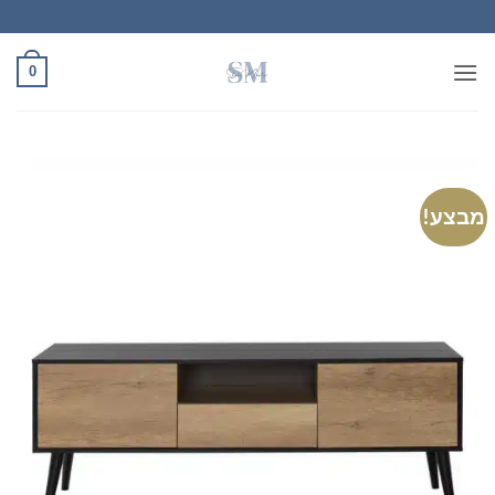
Ski
t
conten
0
מבצע!