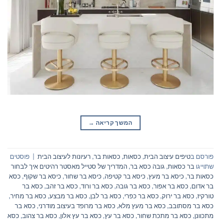
המשך קריאה
→
פורסם ב
טיפים עיצוב הבית
,
כסאות
,
כסאות בר
,
רעיונות לעיצוב הבית
|
פוסטים
שתוייגו
בר כסאות
,
גובה כסא בר
,
המדריך של סטייל מאסטר רהיטים איך לבחור
כסאות בר
,
כיסא בר מעץ
,
כיסא בר קטיפה
,
כיסא בר שחור
,
כיסא בר שקוף
,
כסא
בר אדום
,
כסא בר אפור
,
כסא בר גובה
,
כסא בר ורוד
,
כסא בר זהב
,
כסא בר
טורקיז
,
כסא בר ירוק
,
כסא בר כפרי
,
כסא בר לבן
,
כסא בר מבצע
,
כסא בר מחיר
,
כסא בר מסתובב
,
כסא בר מעץ מלא
,
כסא בר מרופד בעיצוב מודרני
,
כסא בר
מתכוונן
,
כסא בר מתכת שחור
,
כסא בר עץ
,
כסא בר עץ אלון
,
כסא בר צהוב
,
כסא