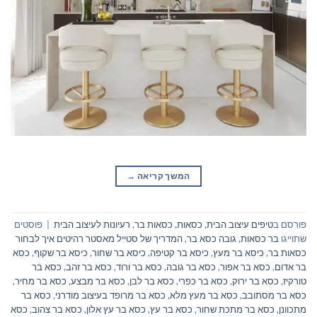
המשך קריאה
→
פורסם ב
טיפים עיצוב הבית
,
כסאות
,
כסאות בר
,
רעיונות לעיצוב הבית
|
פוסטים
שתוייגו
בר כסאות
,
גובה כסא בר
,
המדריך של סטייל מאסטר רהיטים איך לבחור
כסאות בר
,
כיסא בר מעץ
,
כיסא בר קטיפה
,
כיסא בר שחור
,
כיסא בר שקוף
,
כסא
בר אדום
,
כסא בר אפור
,
כסא בר גובה
,
כסא בר ורוד
,
כסא בר זהב
,
כסא בר
טורקיז
,
כסא בר ירוק
,
כסא בר כפרי
,
כסא בר לבן
,
כסא בר מבצע
,
כסא בר מחיר
,
כסא בר מסתובב
,
כסא בר מעץ מלא
,
כסא בר מרופד בעיצוב מודרני
,
כסא בר
מתכוונן
,
כסא בר מתכת שחור
,
כסא בר עץ
,
כסא בר עץ אלון
,
כסא בר צהוב
,
כסא