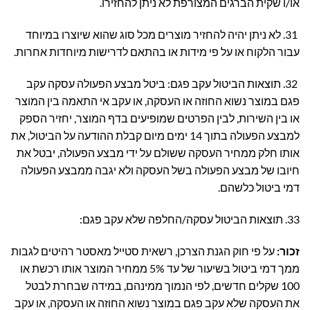
או/ו שקית הברגים המצורפת לא ניתן להחזירו.
31. לא ניתן יהיה להחזיר מוצרים מכל סוג שהוא שיוצרו במיוחד
עבור הלקוח או על פי מידות או בהתאם לדרישות מיוחדות אחרות.
32. תוצאות הביטול עקב פגם:
ביטל מבצע הפעולה עסקה עקב
פגם במוצר נשוא החוזה או העסקה, או עקב אי התאמה בין המוצר
או בין השירות, לבין הפרטים שמופיעים בדף המוצר, יחזיר הספק
למבצע הפעולה בתוך 14 ימים מיום קבלת ההודעה על הביטול, את
אותו חלק ממחיר העסקה ששולם על ידי מבצע הפעולה, יבטל את
חיובו של מבצע הפעולה בשל העסקה ולא יגבה ממבצע הפעולה
דמי ביטול כלשהם.
33. תוצאות הביטול עסקה/החלפה שלא עקב פגם:
זכור:
על פי חוק הגנת הצרכן, רשאית סטייל מאסטר רהיטים לגבות
ממך דמי ביטול בשיעור של עד 5% ממחיר המוצר אותו רכשת או
100 שקלים חדשים, לפי הנמוך ממינהם, במידה שבחרת לבטל
את העסקה שלא עקב פגם במוצר נשוא החוזה או העסקה, או עקב