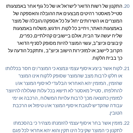
התקנון של רשות הדואר לישראל או של כל גוף אחר באמצעותו
סטייל מאסטר רהיטים מבצעים את ההובלה והאספקה של
המוצרים או השירותים יחול על כל אספקה/הובלה של מוצר
באמצעות האתר, ויחייב כל לקוח. ויודגש, משלוח באמצעות
שליח יעשה עד הבית, אולם ביישובים קהילתיים, כפרים,
קיבוצים וכיוצ”ב, עשוי המוצר להיות מסופק לסניף הדואר
הקרוב ליישוב או למזכירות הישוב וכיוצ”ב , ותתקבל הודעה על
כך בבית הלקוח.
לקוח אשר ביצע איסוף עצמי ונמצא כי המוצר/ים חסר בכללותו
או חלקו לרבות מצב שהמוצר שסופק ללקוח אינו המוצר
שהזמין , המזמין יהא האחראי הבלעדי לאיסוף המוצר או/ו
להחלפתו , סטייל מאסטר לא תישא בכל עלות שעלולה להיווצר
למזמין כתוצאה מכך לרבות עלויות המשלוח , הרכבה או ימי
עבודה שהקדיש לטובת איסוף המוצר או/ו טיפול או הרכבת
הטובין.
מזמין אשר בחר איסוף עצמי להזמנתו מצהיר כי בהסכמתו
לתקנון כי המוצר שקיבל הינו תקין והוא יהא אחראי לכל פגם