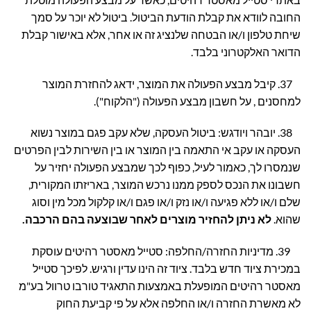
החובה לוודא את קבלת הודעת הביטול. ביטול לא יוכר על סמך
שיחת טלפון ו/או הבטחה שלנציג זה או אחר, אלא באישור קבלת
הדואר האלקטרוני בלבד.
37. קיבל מבצע הפעולה את המוצר, ידאג להחזרת המוצר
למחסנים , על חשבון מבצע הפעולה ("הלקוח").
38. יובהר ויודגש: ביטול העסקה, שלא עקב פגם במוצר נשוא
העסקה או עקב אי התאמה בין המוצר או בין השירות לבין הפרטים
שנמסרו לך, כאמור לעיל, כפוף לכך שמבצע הפעולה יחזיר על
חשבונו את הנכס לספק ממנו נרכש המוצר, באריזתו המקורית,
שלם ו/או ללא פגיעה ו/או נזק ו/או פגם ו/או קלקול מכל מין וסוג
שהוא.
לא ניתן להחזיר מוצרים לאחר שבוצעה בהם הרכבה.
39. מדיניות החזרה/החלפה: סטייל מאסטר רהיטים עוסקת
במכירת ציוד חדש בלבד. ציוד זה הינו עדין ורגיש. לפיכך סטייל
מאסטר רהיטים המופעלת באמצעות התאגיד טורבו טרוול בע"מ
לא מאשרת החזרה ו/או החלפה אלא על פי קביעת החוק