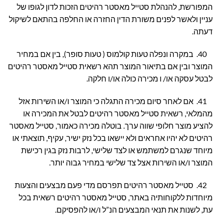
המפורשת, להנהלת סטייל מאסטר רהיטים הזכות לדון לגופו של
עניין ולאשר לפנים משורת הדין החזרה או החלפה בהתאם לשיקול
דעתה.
40. במקרה ונפלה טעות קולמוס ( טעות סופר), בין אם במחיר
המוצר ובין אם בתיאור המוצר תהא רשאית סטייל מאסטר רהיטים
לבטל עסקה או/ ו מכירה כולה או/ו חלקה.
41. אם לאחר סיום מכירה התגלה כי המוצר ו/או השירות אזל
מהמלאי, רשאית סטייל מאסטר רהיטים לבטל את המכירה או
להציע מוצר חלופי שווה ערך. בוטלה מכירה כאמור, סטייל מאסטר
רהיטים לא יהיו אחראים ולא יישאו בכל נזק ישיר, עקיף, תוצאתי או
מיוחד שנגרם למשתמש או לצד שלישי, לרבות נזק בגין רכישת
המוצר ו/או השירות אצל צד שלישי במחיר גבוה יותר.
42. סטייל מאסטר רהיטים תפרסם מדי פעם מבצעים והצעות
מיוחדות ללקוחותיה באתר, סטייל מאסטר רהיטים רשאית בכל
עת, לשנות את תנאי המבצעים הנ”ל ו/או להפסיקם.