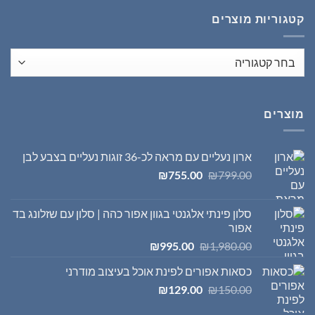
₪1,395.00.
₪1,980.00.
קטגוריות מוצרים
מוצרים
ארון נעליים עם מראה לכ-36 זוגות נעליים בצבע לבן
המחיר
המחיר
₪
755.00
₪
799.00
המקורי
הנוכחי
היה:
הוא:
סלון פינתי אלגנטי בגוון אפור כהה | סלון עם שזלונג בד
₪755.00.
₪799.00.
אפור
המחיר
המחיר
₪
995.00
₪
1,980.00
המקורי
הנוכחי
כסאות אפורים לפינת אוכל בעיצוב מודרני
היה:
הוא:
המחיר
המחיר
₪995.00.
₪1,980.00.
₪
129.00
₪
150.00
המקורי
הנוכחי