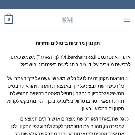
Ski
t
conten
0
תקנון | מדיניות ביטולים וחזרות
אתר האינטרנט barchairs.co.il 1. (להלן: “האתר”) משמש כאתר
לרכישת מוצרים על ידי ציבור הגולשים באינטרנט בישראל.
הוראות תקנון זה יחולו על כל שימוש שייעשה על ידך באתר ועל
כל רכישה שתתבצע על ידך באמצעות האתר, ויהוו את הבסיס
המשפטי לכל דיון בינך לבין סטייל מאסטר רהיטים המופעלת
תחת התאגיד טורבו טרוול בע"מ. עקב כך, הנך מתבקש לקרוא
תקנון זה במלואו ובעיון.
גלישה באתר ו/או רכישת מוצרים או שירותים המוצעים
למכירה בו, מהווה את הסכמתך לקבל ולנהוג לפי התקנון. לכן
אם אינך מסכים לתנאי מתנאיו הנך מתבקש לא לעשות כל