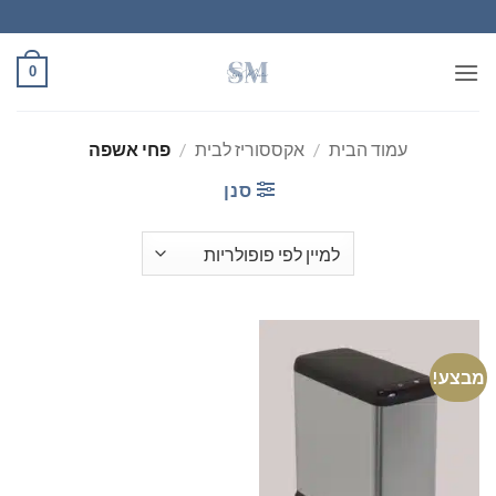
Ski
t
conten
0
עמוד הבית
/
אקססוריז לבית
/
פחי אשפה
סנן
מבצע!