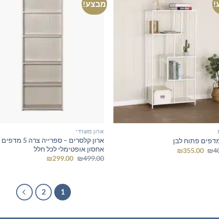
!
מבצע!
ארון משרדי
ארון קלסרים – ספרייה צ
מדפים פתוח לבן
אחסון אופטימלי לכל חלל
המחיר
המחיר
₪
355.00
₪
4
המקורי
הנוכחי
המחיר
המחיר
₪
299.00
₪
499.00
היה:
הוא:
המקורי
הנוכחי
₪355.00.
₪400.00.
היה:
הוא:
₪299.00.
₪499.00.
2
1