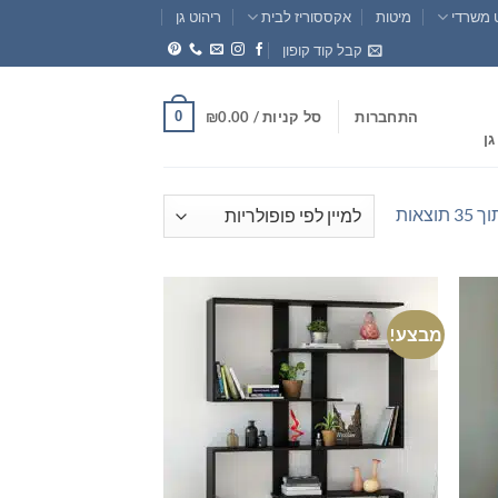
 משרדי
מיטות
אקססוריז לבית
ריהוט גן
קבל קוד קופון
0
התחברות
סל קניות /
0.00
₪
גן
ממוין
לפי
פופולריות
מבצע!