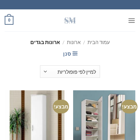
Ski
t
conten
0
עמוד הבית
/
ארונות
/
ארונות בגדים
סנן
מבצע!
מבצע!