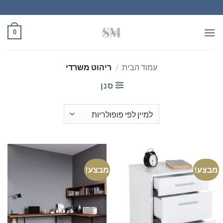
Ski
t
conten
0
עמוד הבית
/
ריהוט משרדי
סנן
מבצע!
מבצע!