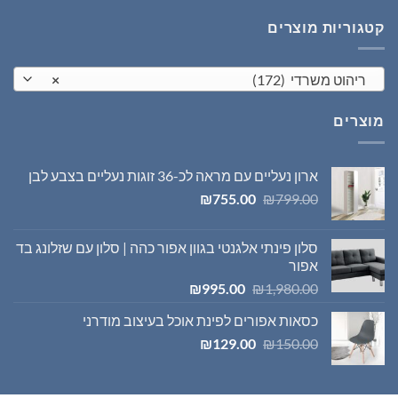
₪1,395.00.
₪1,980.00.
קטגוריות מוצרים
ריהוט משרדי (172)
×
מוצרים
ארון נעליים עם מראה לכ-36 זוגות נעליים בצבע לבן
המחיר
המחיר
₪
755.00
₪
799.00
המקורי
הנוכחי
היה:
הוא:
סלון פינתי אלגנטי בגוון אפור כהה | סלון עם שזלונג בד
₪755.00.
₪799.00.
אפור
המחיר
המחיר
₪
995.00
₪
1,980.00
המקורי
הנוכחי
כסאות אפורים לפינת אוכל בעיצוב מודרני
היה:
הוא:
המחיר
המחיר
₪995.00.
₪1,980.00.
₪
129.00
₪
150.00
המקורי
הנוכחי
היה:
הוא: