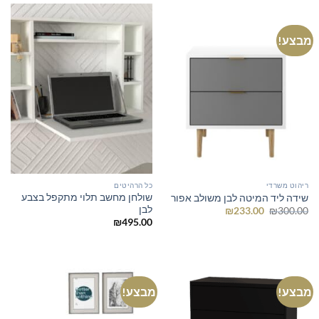
מבצע!
ריהוט משרדי
כל הרהיטים
שולחן מחשב תלוי מתקפל בצבע
שידה ליד המיטה לבן משולב אפור
לבן
המחיר
המחיר
₪
233.00
₪
300.00
המקורי
הנוכחי
₪
495.00
היה:
הוא:
₪233.00.
₪300.00.
מבצע!
מבצע!