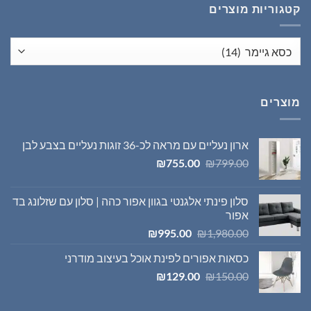
קטגוריות מוצרים
מוצרים
ארון נעליים עם מראה לכ-36 זוגות נעליים בצבע לבן
המחיר
המחיר
₪
755.00
₪
799.00
המקורי
הנוכחי
היה:
הוא:
סלון פינתי אלגנטי בגוון אפור כהה | סלון עם שזלונג בד
₪755.00.
₪799.00.
אפור
המחיר
המחיר
₪
995.00
₪
1,980.00
המקורי
הנוכחי
כסאות אפורים לפינת אוכל בעיצוב מודרני
היה:
הוא:
המחיר
המחיר
₪995.00.
₪1,980.00.
₪
129.00
₪
150.00
המקורי
הנוכחי
היה:
הוא: