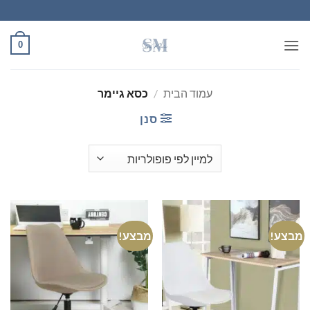
Ski
t
conten
0
עמוד הבית
/
כסא גיימר
סנן
מבצע!
מבצע!