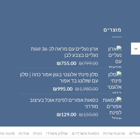
היה:
הוא:
₪569.00.
₪595.00.
מוצרים
ארון נעליים עם מראה לכ-36 זוגות
נעליים בצבע לבן
המחיר
המחיר
₪
755.00
₪
799.00
המקורי
הנוכחי
סלון פינתי אלגנטי בגוון אפור כהה | סלון
היה:
הוא:
עם שזלונג בד אפור
₪755.00.
₪799.00.
המחיר
המחיר
₪
995.00
₪
1,980.00
המקורי
הנוכחי
כסאות אפורים לפינת אוכל בעיצוב
היה:
הוא:
מודרני
₪995.00.
₪1,980.00.
המחיר
המחיר
₪
129.00
₪
150.00
המקורי
הנוכחי
היה:
הוא:
₪129.00.
₪150.00.
עליים
ארונות שירות
כסאות משרדיים
שולחן משרדי
כוורת
שידות
מזנוני טלו