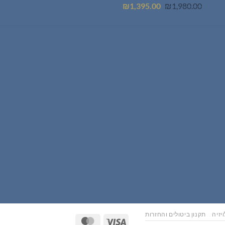
המחיר
המחיר
₪
1,395.00
₪
1,980.00
המקורי
הנוכחי
היה:
הוא:
₪1,395.00.
₪1,980.00.
יזיה
תקנון ביטולים והחזרות
MasterCard
Visa