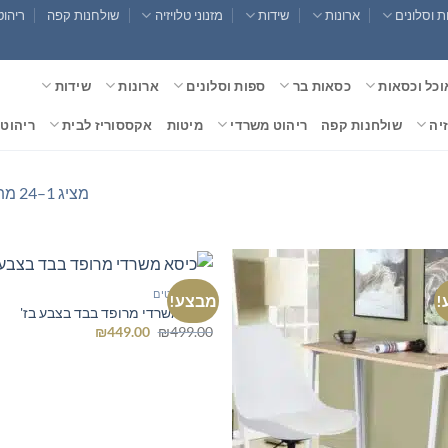
 וסלונים
ארונות
שידות
מזנוני טלויזיה
שולחנות קפה
ריהוט
וכל וכסאות
כסאות בר
ספות וסלונים
ארונות
שידות
זיה
שולחנות קפה
ריהוט משרדי
מיטות
אקססוריז לבית
ריהוט 
מציג 1–24 מתוך 79 תוצאות
כל הרהיטים
!
מבצע!
כיסא משרדי מרופד בבד בצבע בז'
המחיר
המחיר
₪
449.00
₪
499.00
המקורי
הנוכחי
היה:
הוא:
₪449.00.
₪499.00.