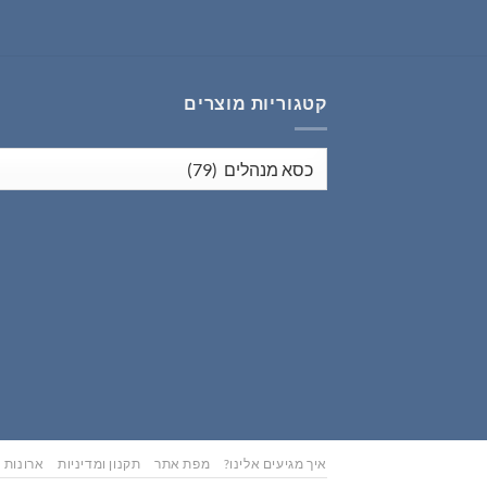
₪353.00.
₪441.00.
קטגוריות מוצרים
איך מגיעים אלינו?
מפת אתר
תקנון ומדיניות
ארונות נ