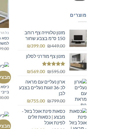
מוצרים
מזנון טלוויזיה צף רוחב
כל הרה
כסא מ
150 ס"מ בצבע שחור
למשר
המחיר
המחיר
₪
399.00
₪
449.00
99.00
המקורי
הנוכחי
מזנון צף מודרני לסלון
היה:
הוא:
₪399.00.
₪449.00.
דורג
5.00
המחיר
המחיר
₪
569.00
₪
595.00
מתוך 5
מבצע
המקורי
הנוכחי
ארון נעליים עם מראה
כל הרה
היה:
הוא:
כיסא 
לכ-36 זוגות נעליים בצבע
₪569.00.
₪595.00.
בייבי
לבן
00.00
המחיר
המחיר
₪
755.00
₪
799.00
המקורי
הנוכחי
כסאות פינת אוכל בזול -
היה:
הוא:
מבצע | כסאות זולים
₪755.00.
₪799.00.
לפינת אוכל
כל הרה
מבצע