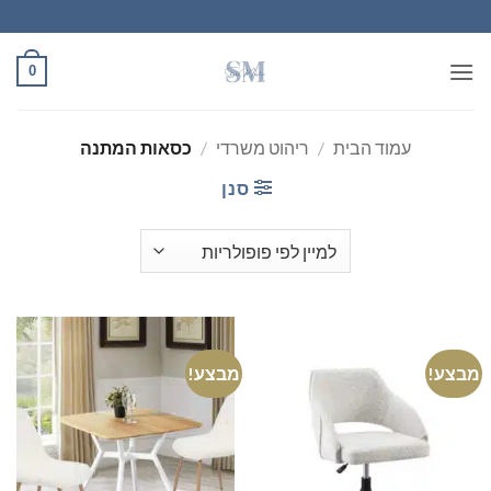
Ski
t
conten
0
עמוד הבית
/
ריהוט משרדי
/
כסאות המתנה
סנן
מבצע!
מבצע!