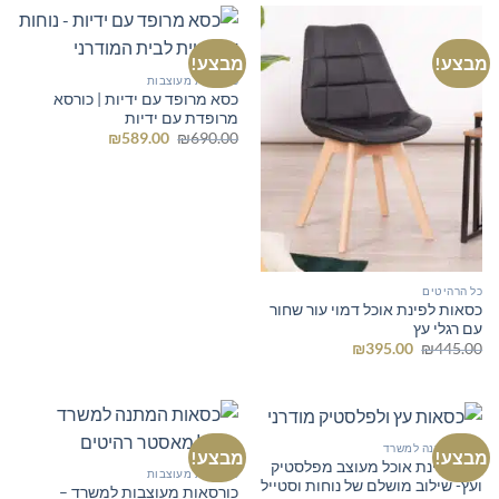
מבצע!
מבצע!
כורסאות מעוצבות
כסא מרופד עם ידיות | כורסא
מרופדת עם ידיות
המחיר
המחיר
₪
589.00
₪
690.00
המקורי
הנוכחי
היה:
הוא:
₪589.00.
₪690.00.
כל הרהיטים
כסאות לפינת אוכל דמוי עור שחור
עם רגלי עץ
המחיר
המחיר
₪
395.00
₪
445.00
המקורי
הנוכחי
היה:
הוא:
₪395.00.
₪445.00.
כסא המתנה למשרד
מבצע!
מבצע!
כיסא פינת אוכל מעוצב מפלסטיק
כורסאות מעוצבות
ועץ- שילוב מושלם של נוחות וסטייל
כורסאות מעוצבות למשרד –