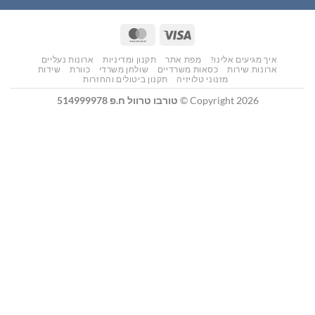
₪129.00.
₪150.00.
MasterCard
Visa
איך מגיעים אלינו?
מפת אתר
תקנון ומדיניות
ארונות נעליים
ארונות שירות
כסאות משרדיים
שולחן משרדי
כוורת
שידות
מזנוני טלויזיה
תקנון ביטולים והחזרות
Copyright 2026 ©
טורבו טרוול ח.פ 514999978