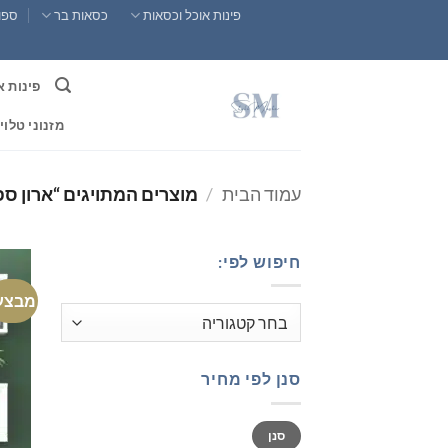
Ski
פינות אוכל וכסאות
כסאות בר
ספות
t
conten
פינות א
מזנוני טלוי
עמוד הבית
/
מוצרים המתויגים “ארון ס
חיפוש לפי:
מבצע
סנן לפי מחיר
מחיר
מחיר
סנן
מינימלי
מקסימלי