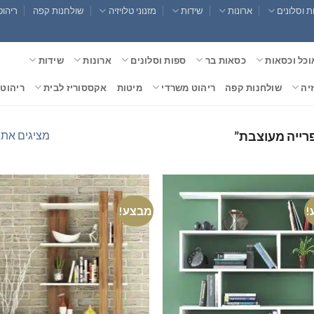
 וסלונים
ארונות
שידות
מזנוני טלויזיה
שולחנות קפה
ריהוט
וכל וכסאות
כסאות בר
ספות וסלונים
ארונות
שידות
זיה
שולחנות קפה
ריהוט משרדי
מיטות
אקססוריז לבית
ריהוט 
מציגים את כל ⁦2⁩ הת
פרייה מעוצבת”
!
מבצע!