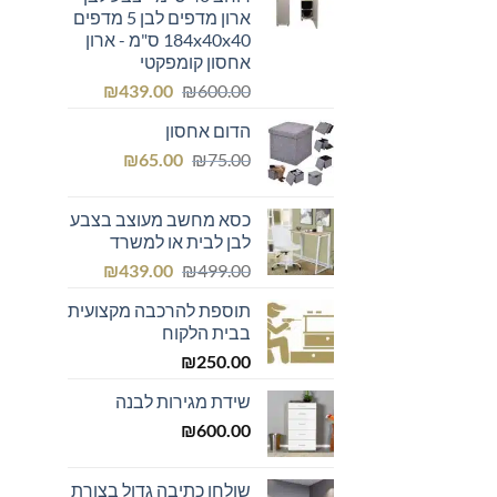
ארון מדפים לבן 5 מדפים
184x40x40 ס"מ - ארון
אחסון קומפקטי
המחיר
המחיר
₪
439.00
₪
600.00
המקורי
הנוכחי
הדום אחסון
היה:
הוא:
המחיר
המחיר
₪439.00.
₪600.00.
₪
65.00
₪
75.00
המקורי
הנוכחי
היה:
הוא:
כסא מחשב מעוצב בצבע
₪65.00.
₪75.00.
לבן לבית או למשרד
המחיר
המחיר
₪
439.00
₪
499.00
המקורי
הנוכחי
תוספת להרכבה מקצועית
היה:
הוא:
בבית הלקוח
₪439.00.
₪499.00.
₪
250.00
שידת מגירות לבנה
₪
600.00
שולחן כתיבה גדול בצורת