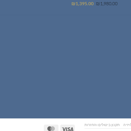
המחיר
המחיר
₪
1,395.00
₪
1,980.00
המקורי
הנוכחי
היה:
הוא:
₪1,395.00.
₪1,980.00.
יזיה
תקנון ביטולים והחזרות
MasterCard
Visa