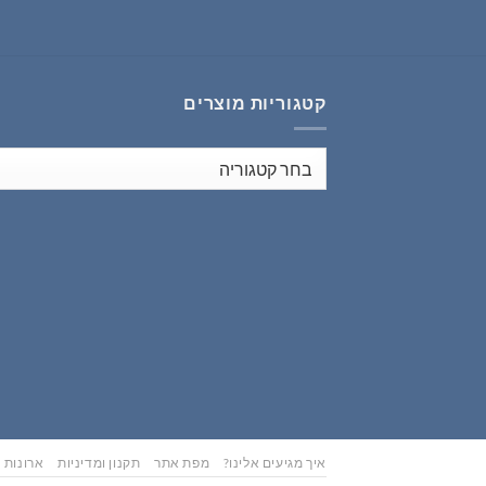
₪353.00.
₪441.00.
קטגוריות מוצרים
איך מגיעים אלינו?
מפת אתר
תקנון ומדיניות
ארונות נ