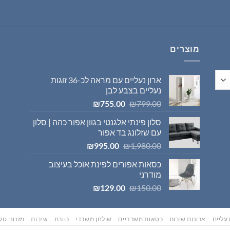
היה:
הוא:
₪569.00.
₪595.00.
מוצרים
ארון נעליים עם מראה לכ-36 זוגות
נעליים בצבע לבן
המחיר
המחיר
₪
755.00
₪
799.00
המקורי
הנוכחי
סלון פינתי אלגנטי בגוון אפור כהה | סלון
היה:
הוא:
עם שזלונג בד אפור
₪755.00.
₪799.00.
המחיר
המחיר
₪
995.00
₪
1,980.00
המקורי
הנוכחי
כסאות אפורים לפינת אוכל בעיצוב
היה:
הוא:
מודרני
₪995.00.
₪1,980.00.
המחיר
המחיר
₪
129.00
₪
150.00
המקורי
הנוכחי
היה:
הוא:
₪129.00.
₪150.00.
עליים
ארונות שירות
כסאות משרדיים
שולחן משרדי
כוורת
שידות
מזנוני טלו