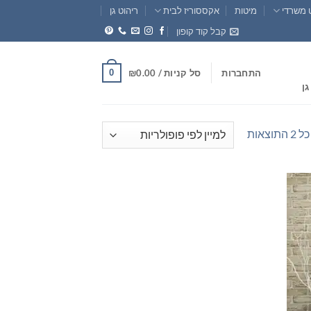
 משרדי
מיטות
אקססוריז לבית
ריהוט גן
קבל קוד קופון
0
התחברות
סל קניות /
0.00
₪
גן
ממוין
וצאות
לפי
פופולריות