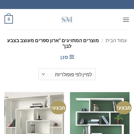
Ski
t
conten
0
עמוד הבית
/
מוצרים המתויגים “ארון ספרים מעוצב בצבע
לבן”
סנן
מבצע!
מבצע!