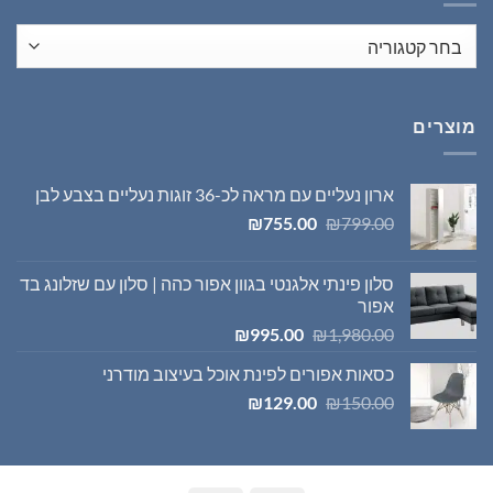
מוצרים
ארון נעליים עם מראה לכ-36 זוגות נעליים בצבע לבן
המחיר
המחיר
₪
755.00
₪
799.00
המקורי
הנוכחי
היה:
הוא:
סלון פינתי אלגנטי בגוון אפור כהה | סלון עם שזלונג בד
₪755.00.
₪799.00.
אפור
המחיר
המחיר
₪
995.00
₪
1,980.00
המקורי
הנוכחי
כסאות אפורים לפינת אוכל בעיצוב מודרני
היה:
הוא:
המחיר
המחיר
₪995.00.
₪1,980.00.
₪
129.00
₪
150.00
המקורי
הנוכחי
היה:
הוא:
₪129.00.
₪150.00.