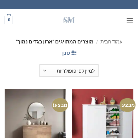
Ski
t
conten
0
עמוד הבית
/
מוצרים המתויגים “ארון בגדים נמוך”
סנן
מבצע!
מבצע!