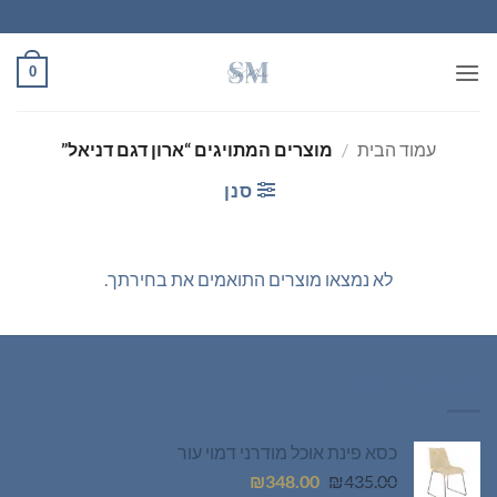
Ski
t
conten
0
עמוד הבית
/
מוצרים המתויגים “ארון דגם דניאל”
סנן
לא נמצאו מוצרים התואמים את בחירתך.
רהיטים חדשים
כסא פינת אוכל מודרני דמוי עור
המחיר
המחיר
₪
348.00
₪
435.00