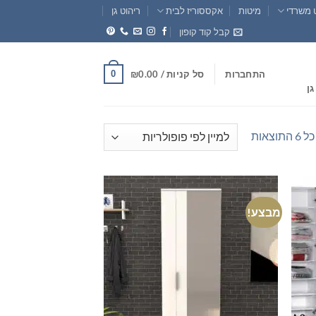
 משרדי
מיטות
אקססוריז לבית
ריהוט גן
קבל קוד קופון
0
התחברות
סל קניות /
0.00
₪
גן
ממוין
וצאות
לפי
פופולריות
מבצע!