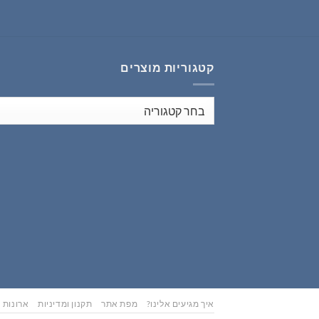
₪353.00.
₪441.00.
קטגוריות מוצרים
איך מגיעים אלינו?
מפת אתר
תקנון ומדיניות
ארונות נ