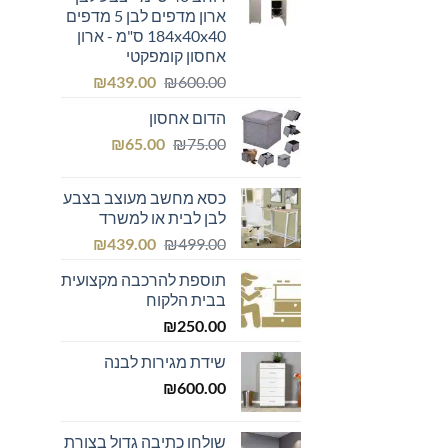
ארון מדפים לבן 5 מדפים
184x40x40 ס"מ - ארון
אחסון קומפקטי
המחיר
המחיר
₪
439.00
₪
600.00
המקורי
הנוכחי
הדום אחסון
היה:
הוא:
המחיר
המחיר
₪439.00.
₪600.00.
₪
65.00
₪
75.00
המקורי
הנוכחי
היה:
הוא:
כסא מחשב מעוצב בצבע
₪65.00.
₪75.00.
לבן לבית או למשרד
המחיר
המחיר
₪
439.00
₪
499.00
המקורי
הנוכחי
תוספת להרכבה מקצועית
היה:
הוא:
בבית הלקוח
₪439.00.
₪499.00.
₪
250.00
שידת מגירות לבנה
₪
600.00
שולחן כתיבה גדול בצורת