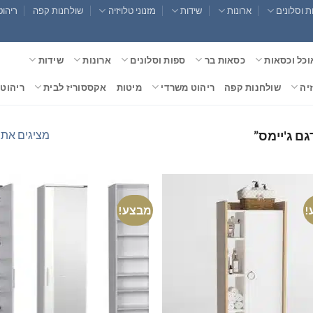
 וסלונים
ארונות
שידות
מזנוני טלויזיה
שולחנות קפה
ריהוט
וכל וכסאות
כסאות בר
ספות וסלונים
ארונות
שידות
זיה
שולחנות קפה
ריהוט משרדי
מיטות
אקססוריז לבית
ריהוט 
מציגים את כל ⁦6⁩ הת
!
מבצע!