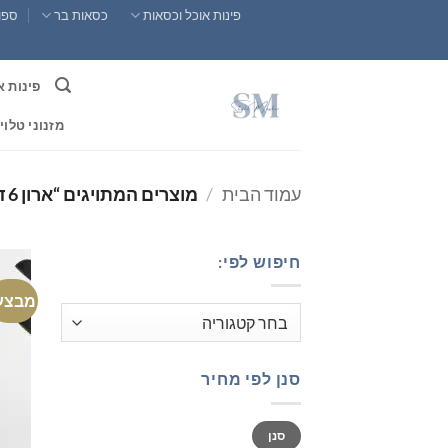
Ski
פינות אוכל וכסאות
כסאות בר
ספות
t
conten
פינות א
מזנוני טלוי
עמוד הבית
/
מוצרים המתויגים “ארון 6 דגם ג'יימס”
חיפוש לפי:
מבצע
סנן לפי מחיר
מחיר
מחיר
סנן
מינימלי
מקסימלי