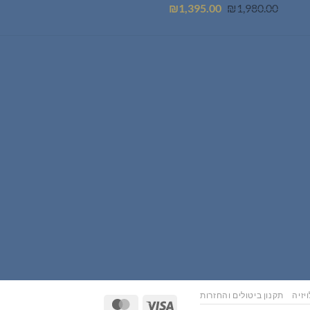
המחיר
המחיר
₪
1,395.00
₪
1,980.00
המקורי
הנוכחי
היה:
הוא:
₪1,395.00.
₪1,980.00.
יזיה
תקנון ביטולים והחזרות
MasterCard
Visa