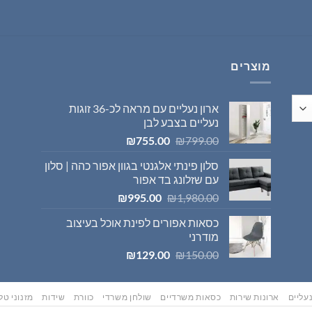
היה:
הוא:
₪569.00.
₪595.00.
מוצרים
ארון נעליים עם מראה לכ-36 זוגות
נעליים בצבע לבן
המחיר
המחיר
₪
755.00
₪
799.00
המקורי
הנוכחי
סלון פינתי אלגנטי בגוון אפור כהה | סלון
היה:
הוא:
עם שזלונג בד אפור
₪755.00.
₪799.00.
המחיר
המחיר
₪
995.00
₪
1,980.00
המקורי
הנוכחי
כסאות אפורים לפינת אוכל בעיצוב
היה:
הוא:
מודרני
₪995.00.
₪1,980.00.
המחיר
המחיר
₪
129.00
₪
150.00
המקורי
הנוכחי
היה:
הוא:
₪129.00.
₪150.00.
עליים
ארונות שירות
כסאות משרדיים
שולחן משרדי
כוורת
שידות
מזנוני טלו