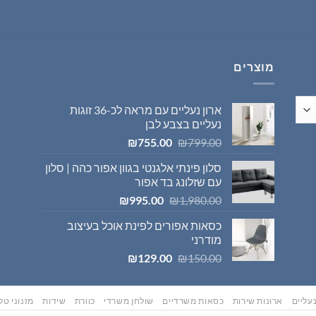
היה:
הוא:
₪569.00.
₪595.00.
מוצרים
ארון נעליים עם מראה לכ-36 זוגות
נעליים בצבע לבן
המחיר
המחיר
₪
755.00
₪
799.00
המקורי
הנוכחי
סלון פינתי אלגנטי בגוון אפור כהה | סלון
היה:
הוא:
עם שזלונג בד אפור
₪755.00.
₪799.00.
המחיר
המחיר
₪
995.00
₪
1,980.00
המקורי
הנוכחי
כסאות אפורים לפינת אוכל בעיצוב
היה:
הוא:
מודרני
₪995.00.
₪1,980.00.
המחיר
המחיר
₪
129.00
₪
150.00
המקורי
הנוכחי
היה:
הוא:
₪129.00.
₪150.00.
עליים
ארונות שירות
כסאות משרדיים
שולחן משרדי
כוורת
שידות
מזנוני טלו