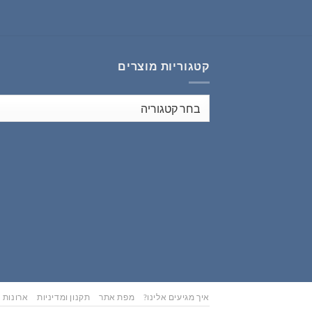
₪353.00.
₪441.00.
קטגוריות מוצרים
איך מגיעים אלינו?
מפת אתר
תקנון ומדיניות
ארונות נ