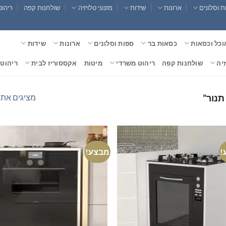
 וסלונים
ארונות
שידות
מזנוני טלויזיה
שולחנות קפה
ריהוט
וכל וכסאות
כסאות בר
ספות וסלונים
ארונות
שידות
זיה
שולחנות קפה
ריהוט משרדי
מיטות
אקססוריז לבית
ריהוט 
מציגים את כל ⁦2⁩ הת
תנור”
!
מבצע!