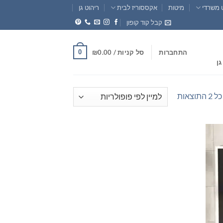
 משרדי
מיטות
אקססוריז לבית
ריהוט גן
קבל קוד קופון
0
התחברות
סל קניות /
0.00
₪
גן
ממוין
וצאות
לפי
פופולריות