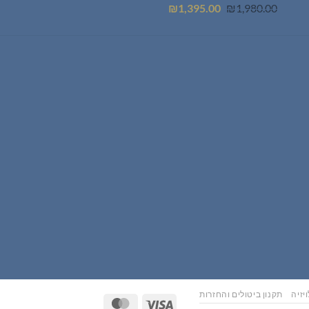
המחיר
המחיר
₪
1,395.00
₪
1,980.00
המקורי
הנוכחי
היה:
הוא:
₪1,395.00.
₪1,980.00.
יזיה
תקנון ביטולים והחזרות
MasterCard
Visa