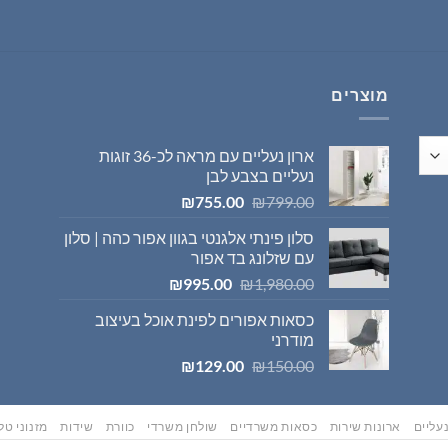
היה:
הוא:
₪569.00.
₪595.00.
מוצרים
ארון נעליים עם מראה לכ-36 זוגות
נעליים בצבע לבן
המחיר
המחיר
₪
755.00
₪
799.00
המקורי
הנוכחי
סלון פינתי אלגנטי בגוון אפור כהה | סלון
היה:
הוא:
עם שזלונג בד אפור
₪755.00.
₪799.00.
המחיר
המחיר
₪
995.00
₪
1,980.00
המקורי
הנוכחי
כסאות אפורים לפינת אוכל בעיצוב
היה:
הוא:
מודרני
₪995.00.
₪1,980.00.
המחיר
המחיר
₪
129.00
₪
150.00
המקורי
הנוכחי
היה:
הוא:
₪129.00.
₪150.00.
עליים
ארונות שירות
כסאות משרדיים
שולחן משרדי
כוורת
שידות
מזנוני טלו