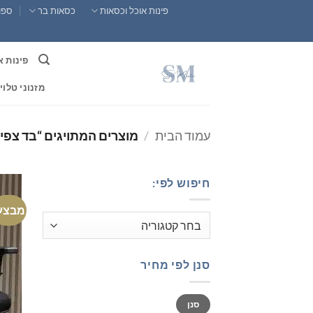
Ski
פינות אוכל וכסאות
כסאות בר
ספות
t
conten
פינות א
מזנוני טלוי
עמוד הבית
/
מוצרים המתויגים “בד צפי
חיפוש לפי:
מבצע
סנן לפי מחיר
מחיר
מחיר
סנן
מינימלי
מקסימלי