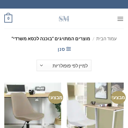
Ski
t
conten
0
עמוד הבית
/
מוצרים המתויגים “בוכנה לכסא משרדי”
סנן
מבצע!
מבצע!