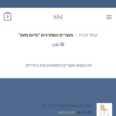
Ski
t
conten
0
עמוד הבית
/
מוצרים המתויגים “הדום מעץ”
סנן
לא נמצאו מוצרים התואמים את בחירתך.
רהיטים חדשים
כסא פינת אוכל מודרני דמוי עור
המחיר
המחיר
₪
348.00
₪
435.00