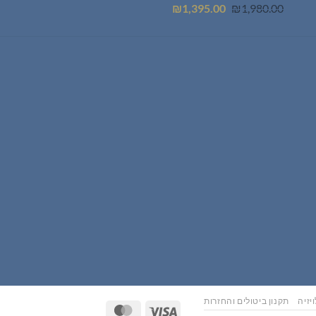
המחיר
המחיר
₪
1,395.00
₪
1,980.00
המקורי
הנוכחי
היה:
הוא:
₪1,395.00.
₪1,980.00.
יזיה
תקנון ביטולים והחזרות
MasterCard
Visa