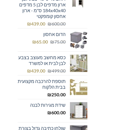
ארון מדפים לבן 5 מדפים
184x40x40 ס"מ - ארון
אחסון קומפקטי
המחיר
המחיר
₪
439.00
₪
600.00
המקורי
הנוכחי
הדום אחסון
היה:
הוא:
המחיר
המחיר
₪439.00.
₪600.00.
₪
65.00
₪
75.00
המקורי
הנוכחי
היה:
הוא:
כסא מחשב מעוצב בצבע
₪65.00.
₪75.00.
לבן לבית או למשרד
המחיר
המחיר
₪
439.00
₪
499.00
המקורי
הנוכחי
תוספת להרכבה מקצועית
היה:
הוא:
בבית הלקוח
₪439.00.
₪499.00.
₪
250.00
שידת מגירות לבנה
₪
600.00
שולחן כתיבה גדול בצורת