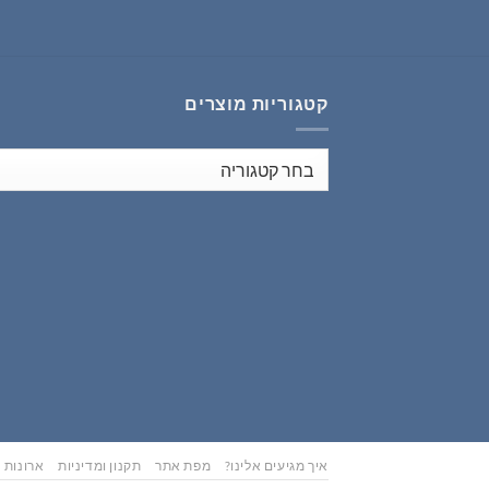
₪353.00.
₪441.00.
קטגוריות מוצרים
איך מגיעים אלינו?
מפת אתר
תקנון ומדיניות
ארונות נ