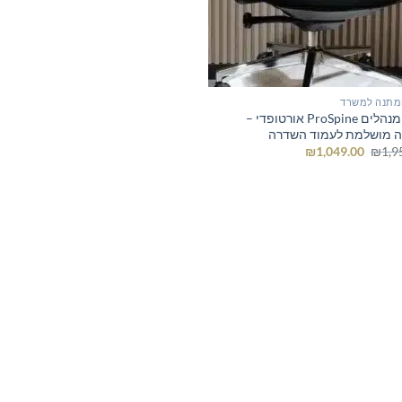
מתנה למשרד
כיסא מנהלים ProSpine אורטופדי –
 מושלמת לעמוד השדרה
המחיר
המחיר
₪
1,049.00
₪
1,9
המקורי
הנוכחי
היה:
הוא:
₪1,049.00.
₪1,950.00.