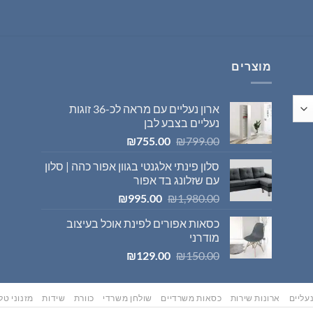
היה:
הוא:
₪569.00.
₪595.00.
מוצרים
ארון נעליים עם מראה לכ-36 זוגות
נעליים בצבע לבן
המחיר
המחיר
₪
755.00
₪
799.00
המקורי
הנוכחי
סלון פינתי אלגנטי בגוון אפור כהה | סלון
היה:
הוא:
עם שזלונג בד אפור
₪755.00.
₪799.00.
המחיר
המחיר
₪
995.00
₪
1,980.00
המקורי
הנוכחי
כסאות אפורים לפינת אוכל בעיצוב
היה:
הוא:
מודרני
₪995.00.
₪1,980.00.
המחיר
המחיר
₪
129.00
₪
150.00
המקורי
הנוכחי
היה:
הוא:
₪129.00.
₪150.00.
עליים
ארונות שירות
כסאות משרדיים
שולחן משרדי
כוורת
שידות
מזנוני טלו