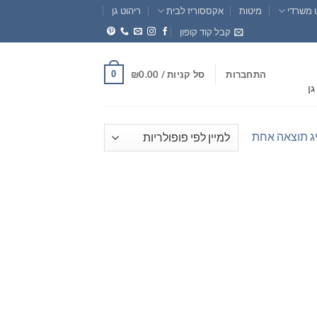
 משרדי
מיטות
אקססוריז לבית
ריהוט גן
קבל קוד קופון
0
התחברות
סל קניות /
0.00
₪
גן
ג תוצאה אחת