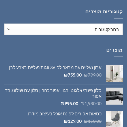
₪1,395.00.
₪1,980.00.
קטגוריות מוצרים
מוצרים
ארון נעליים עם מראה לכ-36 זוגות נעליים בצבע לבן
המחיר
המחיר
₪
755.00
₪
799.00
המקורי
הנוכחי
היה:
הוא:
סלון פינתי אלגנטי בגוון אפור כהה | סלון עם שזלונג בד
₪755.00.
₪799.00.
אפור
המחיר
המחיר
₪
995.00
₪
1,980.00
המקורי
הנוכחי
כסאות אפורים לפינת אוכל בעיצוב מודרני
היה:
הוא:
המחיר
המחיר
₪995.00.
₪1,980.00.
₪
129.00
₪
150.00
המקורי
הנוכחי