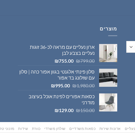
היה:
הוא:
₪569.00.
₪595.00.
מוצרים
ארון נעליים עם מראה לכ-36 זוגות
נעליים בצבע לבן
המחיר
המחיר
₪
755.00
₪
799.00
המקורי
הנוכחי
סלון פינתי אלגנטי בגוון אפור כהה | סלון
היה:
הוא:
עם שזלונג בד אפור
₪755.00.
₪799.00.
המחיר
המחיר
₪
995.00
₪
1,980.00
המקורי
הנוכחי
כסאות אפורים לפינת אוכל בעיצוב
היה:
הוא:
מודרני
₪995.00.
₪1,980.00.
המחיר
המחיר
₪
129.00
₪
150.00
המקורי
הנוכחי
היה:
הוא:
₪129.00.
₪150.00.
עליים
ארונות שירות
כסאות משרדיים
שולחן משרדי
כוורת
שידות
מזנוני טלו