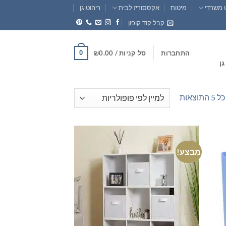
 משרדי
מיטות
אקססוריז לבית
ריהוט גן
קבל קוד קופון
0
התחברות
סל קניות /
0.00
₪
גן
ממוין
וצאות
לפי
פופולריות
מבצע!