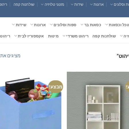
 וסלונים
ארונות
שידות
מזנוני טלויזיה
שולחנות קפה
ריהוט
וכל וכסאות
כסאות בר
ספות וסלונים
ארונות
שידות
זיה
שולחנות קפה
ריהוט משרדי
מיטות
אקססוריז לבית
ריהוט 
מציגים את כל ⁦5⁩ הת
יהוט”
!
מבצע!