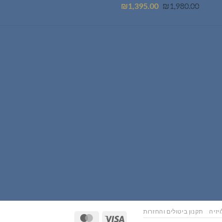
המחיר
המחיר
₪
1,395.00
₪
1,980.00
המקורי
הנוכחי
היה:
הוא:
₪1,395.00.
₪1,980.00.
יזיה
תקנון ביטולים והחזרות
MasterCard
Visa