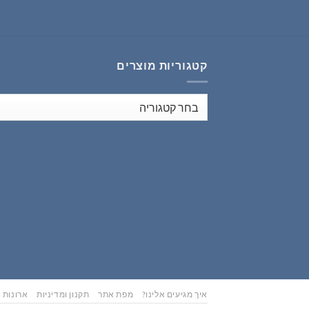
₪353.00.
₪441.00.
קטגוריות מוצרים
איך מגיעים אלינו?
מפת אתר
תקנון ומדיניות
ארונות נ