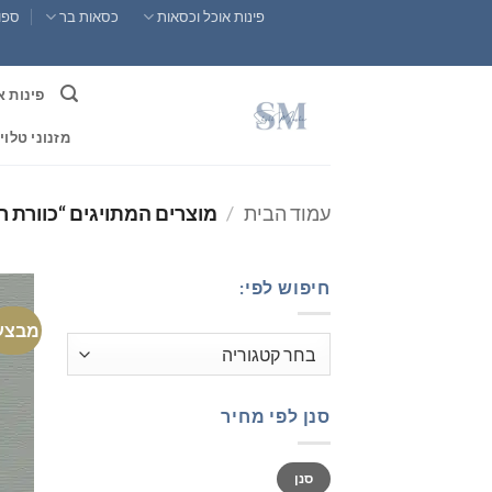
Ski
פינות אוכל וכסאות
כסאות בר
ספות
t
conten
פינות א
מזנוני טלוי
עמוד הבית
/
מוצרים המתויגים “כוורת ר
חיפוש לפי:
מבצע
סנן לפי מחיר
מחיר
מחיר
סנן
מינימלי
מקסימלי