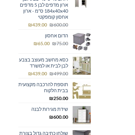
ארון מדפים לבן 5 מדפים
184x40x40 ס"מ - ארון
אחסון קומפקטי
המחיר
המחיר
₪
439.00
₪
600.00
המקורי
הנוכחי
הדום אחסון
היה:
הוא:
המחיר
המחיר
₪439.00.
₪600.00.
₪
65.00
₪
75.00
המקורי
הנוכחי
היה:
הוא:
כסא מחשב מעוצב בצבע
₪65.00.
₪75.00.
לבן לבית או למשרד
המחיר
המחיר
₪
439.00
₪
499.00
המקורי
הנוכחי
תוספת להרכבה מקצועית
היה:
הוא:
בבית הלקוח
₪439.00.
₪499.00.
₪
250.00
שידת מגירות לבנה
₪
600.00
שולחן כתיבה גדול בצורת