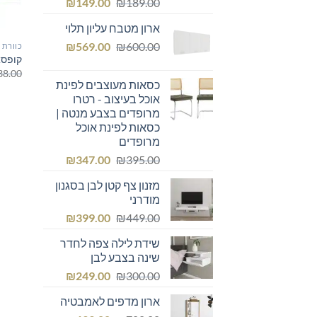
המחיר
המחיר
₪
149.00
₪
189.00
המקורי
הנוכחי
ארון מטבח עליון תלוי
היה:
הוא:
המחיר
המחיר
₪149.00.
₪
₪189.00.
569.00
₪
600.00
כוורת
קופסא
המקורי
הנוכחי
38.00
היה:
הוא:
כסאות מעוצבים לפינת
₪569.00.
₪600.00.
אוכל בעיצוב - רטרו
מרופדים בצבע מנטה |
כסאות לפינת אוכל
מרופדים
המחיר
המחיר
₪
347.00
₪
395.00
המקורי
הנוכחי
מזנון צף קטן לבן בסגנון
היה:
הוא:
מודרני
₪347.00.
₪395.00.
המחיר
המחיר
₪
399.00
₪
449.00
המקורי
הנוכחי
שידת לילה צפה לחדר
היה:
הוא:
שינה בצבע לבן
₪399.00.
₪449.00.
המחיר
המחיר
₪
249.00
₪
300.00
המקורי
הנוכחי
ארון מדפים לאמבטיה
היה:
הוא: