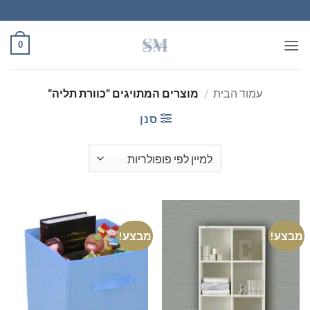
Ski
t
conten
0
עמוד הבית
/
מוצרים המתויגים “כוורת תליה”
סנן
מבצע!
מבצע!