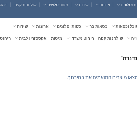
 וסלונים
ארונות
שידות
מזנוני טלויזיה
שולחנות קפה
ריהוט
וכל וכסאות
כסאות בר
ספות וסלונים
ארונות
שידות
זיה
שולחנות קפה
ריהוט משרדי
מיטות
אקססוריז לבית
ריהוט 
נדנדת”
צאו מוצרים התואמים את בחירתך.