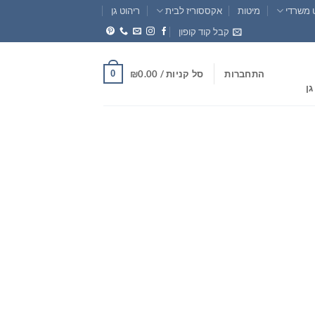
 משרדי
מיטות
אקססוריז לבית
ריהוט גן
קבל קוד קופון
0
התחברות
סל קניות /
0.00
₪
גן