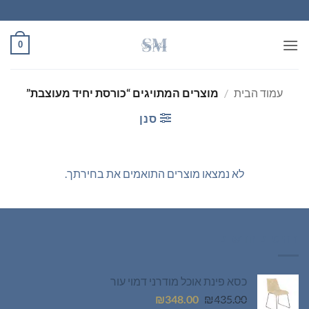
Ski
t
conten
0
עמוד הבית
/
מוצרים המתויגים “כורסת יחיד מעוצבת”
סנן
לא נמצאו מוצרים התואמים את בחירתך.
רהיטים חדשים
כסא פינת אוכל מודרני דמוי עור
המחיר
המחיר
₪
348.00
₪
435.00