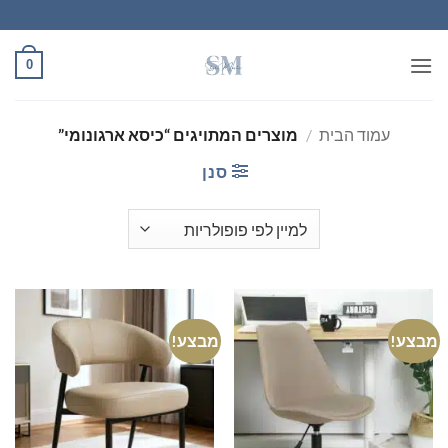
Ski
t
conten
0
עמוד הבית
/
מוצרים המתויגים “כיסא ארגונומי”
סנן
מבצע!
מבצע!