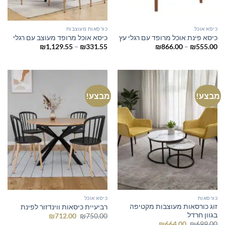
כיסא אוכל
כורסאות מעוצבות
כיסא פינת אוכל מרופד עם רגלי עץ
כיסא אוכל מרופד מעוצב עם רגלי
טווח
טווח
₪
1,129.55
–
₪
331.55
₪
866.00
–
₪
555.00
מחירים:
מחירים:
עד
עד
מבצע!
מבצע!
כורסאות
כיסא אוכל
זוג כורסאות מעוצבות מקטיפה
רביעיית כיסאות ווינדזור לפינת
בגוון חרדל
המחיר
המחיר
₪
712.00
₪
750.00
המקורי
הנוכחי
המחיר
המחיר
₪
664.00
₪
699.00