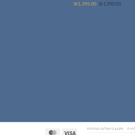
המחיר
המחיר
₪
1,395.00
₪
1,980.00
המקורי
הנוכחי
היה:
הוא:
₪1,395.00.
₪1,980.00.
יזיה
תקנון ביטולים והחזרות
MasterCard
Visa