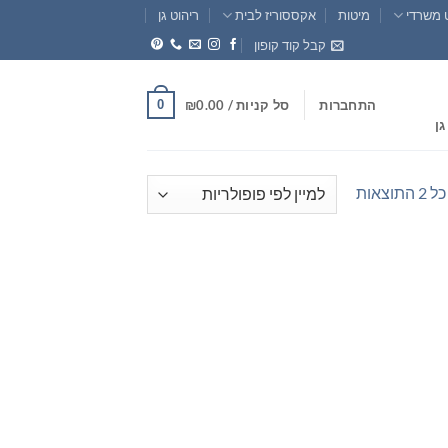
 משרדי
מיטות
אקססוריז לבית
ריהוט גן
קבל קוד קופון
0
התחברות
סל קניות /
0.00
₪
גן
ממוין
וצאות
לפי
פופולריות