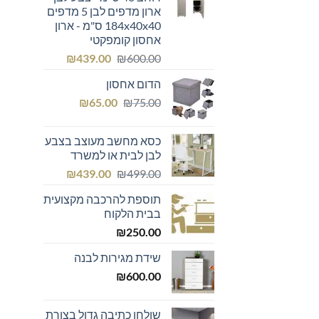
ארון מדפים לבן 5 מדפים
184x40x40 ס"מ - ארון
אחסון קומפקטי
המחיר
המחיר
₪
439.00
₪
600.00
המקורי
הנוכחי
הדום אחסון
היה:
הוא:
המחיר
המחיר
₪439.00.
₪600.00.
₪
65.00
₪
75.00
המקורי
הנוכחי
היה:
הוא:
כסא מחשב מעוצב בצבע
₪65.00.
₪75.00.
לבן לבית או למשרד
המחיר
המחיר
₪
439.00
₪
499.00
המקורי
הנוכחי
תוספת להרכבה מקצועית
היה:
הוא:
בבית הלקוח
₪439.00.
₪499.00.
₪
250.00
שידת מגירות לבנה
₪
600.00
שולחן כתיבה גדול בצורת