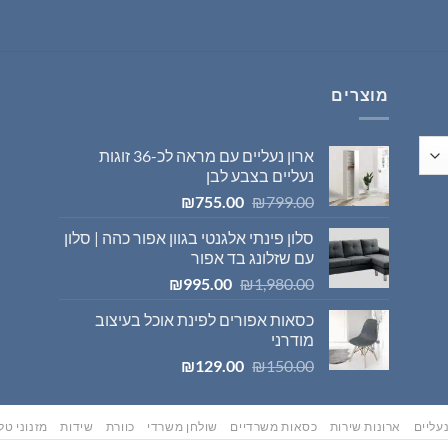
היה:
הוא:
₪569.00.
₪595.00.
מוצרים
ארון נעליים עם מראה לכ-36 זוגות
נעליים בצבע לבן
המחיר
המחיר
₪
755.00
₪
799.00
המקורי
הנוכחי
סלון פינתי אלגנטי בגוון אפור כהה | סלון
היה:
הוא:
עם שזלונג בד אפור
₪755.00.
₪799.00.
המחיר
המחיר
₪
995.00
₪
1,980.00
המקורי
הנוכחי
כסאות אפורים לפינת אוכל בעיצוב
היה:
הוא:
מודרני
₪995.00.
₪1,980.00.
המחיר
המחיר
₪
129.00
₪
150.00
המקורי
הנוכחי
היה:
הוא:
₪129.00.
₪150.00.
עליים
ארונות שירות
כסאות משרדיים
שולחן משרדי
כוורת
שידות
מזנוני טלו