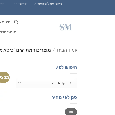
Ski
פינות אוכל וכסאות
כסאות בר
ספות
t
conten
פינות א
מזנוני טלוי
עמוד הבית
/
מוצרים המתויגים “כיסא מ
חיפוש לפי:
מבצע
סנן לפי מחיר
מחיר
מחיר
סנן
מינימלי
מקסימלי