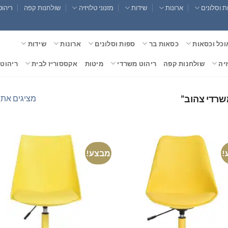
 וסלונים
ארונות
שידות
מזנוני טלויזיה
שולחנות קפה
ריהוט
וכל וכסאות
כסאות בר
ספות וסלונים
ארונות
שידות
זיה
שולחנות קפה
ריהוט משרדי
מיטות
אקססוריז לבית
ריהוט 
מציגים את כל ⁦2⁩ הת
שרדי צהוב”
!
מבצע!