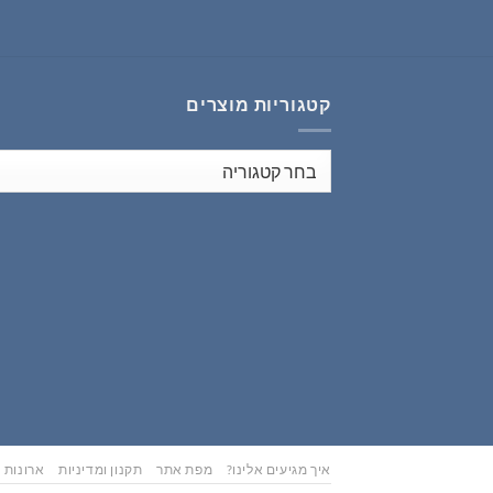
₪353.00.
₪441.00.
קטגוריות מוצרים
איך מגיעים אלינו?
מפת אתר
תקנון ומדיניות
ארונות נ