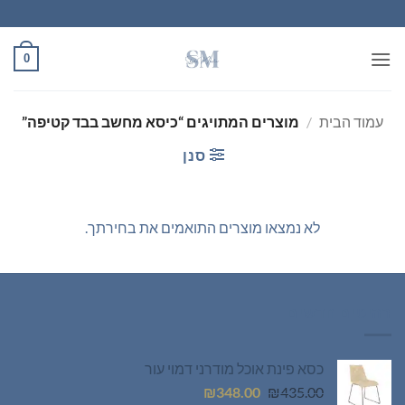
Ski
t
conten
0
עמוד הבית
/
מוצרים המתויגים “כיסא מחשב בבד קטיפה”
סנן
לא נמצאו מוצרים התואמים את בחירתך.
רהיטים חדשים
כסא פינת אוכל מודרני דמוי עור
המחיר
המחיר
₪
348.00
₪
435.00