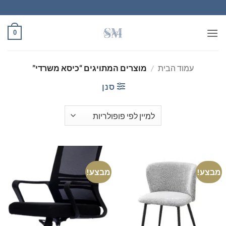
Ski
t
conten
0
עמוד הבית
/
מוצרים המתויגים “כיסא משרדי”
סנן
מבצע!
מבצע!