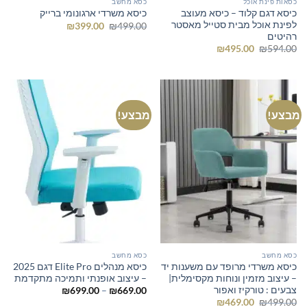
כסאות פינת אוכל
כסא מחשב
כיסא דגם קלוד – כיסא מעוצב
כיסא משרדי ארגונומי ברייק
לפינת אוכל מבית סטייל מאסטר
המחיר
המחיר
₪
399.00
₪
499.00
המקורי
הנוכחי
רהיטים
היה:
הוא:
המחיר
המחיר
₪
495.00
₪
594.00
₪399.00.
₪499.00.
המקורי
הנוכחי
היה:
הוא:
₪495.00.
₪594.00.
מבצע!
מבצע!
כסא מחשב
כסא מחשב
כיסא משרדי מרופד עם משענות יד
כיסא מנהלים Elite Pro דגם 2025
– עיצוב מזמין ונוחות מקסימלית|
– עיצוב אופנתי ותמיכה מתקדמת
צבעים : טורקיז ואפור
טווח
₪
699.00
–
₪
669.00
מחירים:
המחיר
המחיר
₪
469.00
₪
499.00