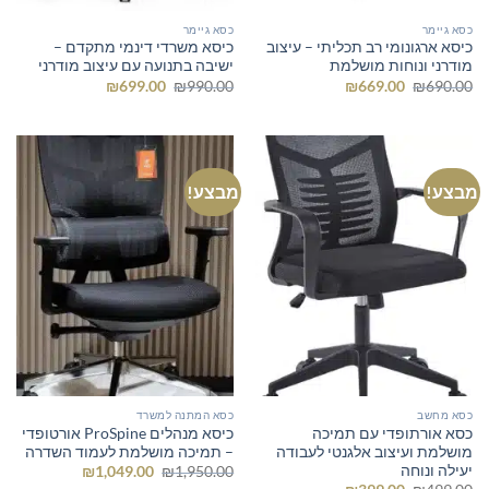
כסא גיימר
כסא גיימר
כיסא ארגונומי רב תכליתי – עיצוב
כיסא משרדי דינמי מתקדם –
מודרני ונוחות מושלמת
ישיבה בתנועה עם עיצוב מודרני
המחיר
המחיר
המחיר
המחיר
₪
699.00
₪
990.00
₪
669.00
₪
690.00
המקורי
הנוכחי
המקורי
הנוכחי
היה:
הוא:
היה:
הוא:
₪699.00.
₪990.00.
₪669.00.
₪690.00.
מבצע!
מבצע!
כסא מחשב
כסא המתנה למשרד
כסא אורתופדי עם תמיכה
כיסא מנהלים ProSpine אורטופדי
מושלמת ועיצוב אלגנטי לעבודה
– תמיכה מושלמת לעמוד השדרה
יעילה ונוחה
המחיר
המחיר
₪
1,049.00
₪
1,950.00
המקורי
הנוכחי
המחיר
המחיר