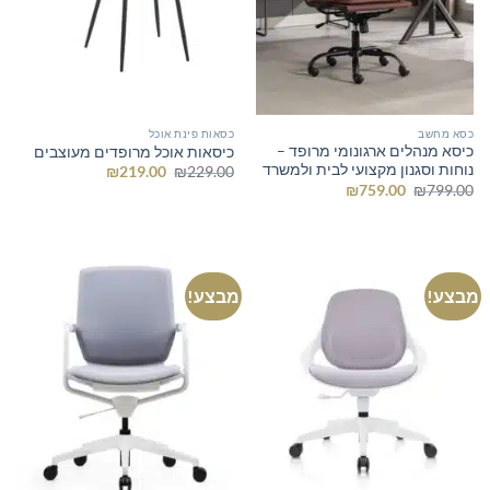
כסא מחשב
כסאות פינת אוכל
כיסא מנהלים ארגונומי מרופד –
כיסאות אוכל מרופדים מעוצבים
נוחות וסגנון מקצועי לבית ולמשרד
המחיר
המחיר
₪
219.00
₪
229.00
המקורי
הנוכחי
המחיר
המחיר
₪
759.00
₪
799.00
היה:
הוא:
המקורי
הנוכחי
₪219.00.
₪229.00.
היה:
הוא:
₪759.00.
₪799.00.
מבצע!
מבצע!